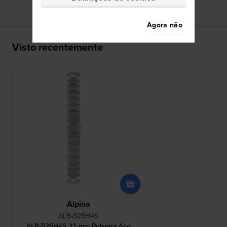
Agora não
Visto recentemente
Alpina
ALB-525H4S
ALB-525H4S 22 mm Pulseira Aço