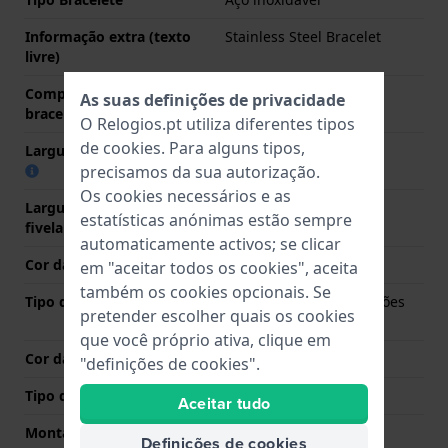
Informação extra (texto
Stainless Steel Bracelet
livre)
Comprimento do pino (da
22 mm
As suas definições de privacidade
bracelete)
O Relogios.pt utiliza diferentes tipos
de
cookies
. Para alguns tipos,
Largura das extremidades
22 mm
precisamos da sua autorização.
Os cookies necessários e as
Largura da bracelete na
22 mm
estatísticas anónimas estão sempre
fivela
automaticamente activos; se clicar
Cor da bracelete
Prata
em "aceitar todos os cookies", aceita
também os cookies opcionais. Se
Tipo de Fecho
Fivela butterfly com botões
pretender escolher quais os cookies
de pressão
que você próprio ativa, clique em
Cor da fivela
Prata
"definições de cookies".
Tipo de montagem
Pinos de pressão
Aceitar tudo
Montagem Reta
Não
Definições de cookies