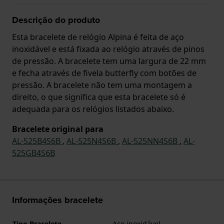
Descrição do produto
Esta bracelete de relógio Alpina é feita de aço
inoxidável e está fixada ao relógio através de pinos
de pressão. A bracelete tem uma largura de 22 mm
e fecha através de fivela butterfly com botões de
pressão. A bracelete não tem uma montagem a
direito, o que significa que esta bracelete só é
adequada para os relógios listados abaixo.
Bracelete original para
AL-525B4S6B
,
AL-525N4S6B
,
AL-525NN4S6B
,
AL-
525GB4S6B
Informações bracelete
Tipo Bracelete
Aço inoxidável