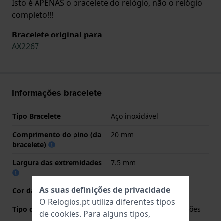
Isto é APENAS o bracelete do relógio, não o relógio
completo!!!
Bracelete original para
AX2267
Informações bracelete
Tipo Bracelete
Aço inoxidável
Comprimento do pino (da
20 mm
bracelete)
Largura das extremidades
7.5 mm
As suas definições de privacidade
Cor da bracelete
Ouro
O Relogios.pt utiliza diferentes tipos
Tipo de Fecho
Fivela dobrável com botões
de
cookies
. Para alguns tipos,
de pressão