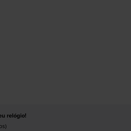
u relógio!
os)