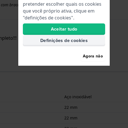
pretender escolher quais os cookies
 com braceletes superiores a 50 euros
que você próprio ativa, clique em
"definições de cookies".
Aceitar tudo
pleto!!!
Definições de cookies
Agora não
Aço inoxidável
22 mm
22 mm