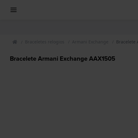
Braceletes relogios
Armani Exchange
Bracelete
Bracelete Armani Exchange AAX1505