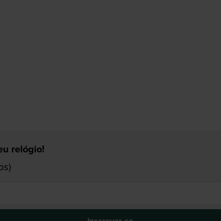
u relógio!
os)
Inscrever-se