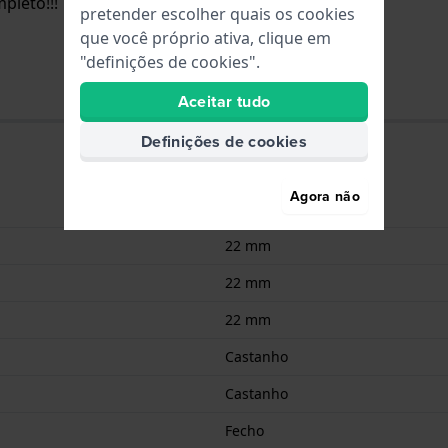
pleto!!!
pretender escolher quais os cookies
que você próprio ativa, clique em
"definições de cookies".
Aceitar tudo
Definições de cookies
Agora não
Couro
22 mm
22 mm
22 mm
Castanho
Castanho
Fecho