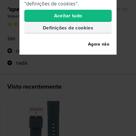
"definições de cookies".
"apenas um relógio adorável"
Show original text
Aceitar tudo
Steve Leach · 12 de junho de 2026
Definições de cookies
Sim
Agora não
confortável
nada
Visto recentemente