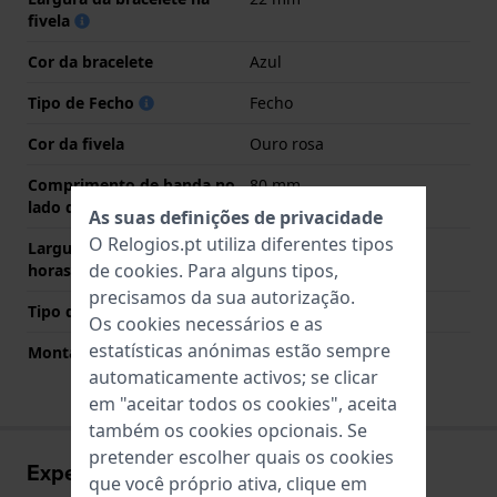
fivela
Cor da bracelete
Azul
Tipo de Fecho
Fecho
Cor da fivela
Ouro rosa
Comprimento de banda no
80 mm
lado das 12 horas
As suas definições de privacidade
O Relogios.pt utiliza diferentes tipos
Largura de banda lado 6
120 mm
de
cookies
. Para alguns tipos,
horas (mm)
precisamos da sua autorização.
Tipo de montagem
Pinos de pressão
Os cookies necessários e as
estatísticas anónimas estão sempre
Montagem Reta
Sim
automaticamente activos; se clicar
em "aceitar todos os cookies", aceita
também os cookies opcionais. Se
pretender escolher quais os cookies
Experiências utilizador
que você próprio ativa, clique em