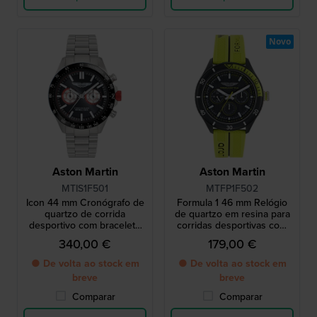
Novo
Aston Martin
Aston Martin
MTIS1F501
MTFP1F502
Icon 44 mm Cronógrafo de
Formula 1 46 mm Relógio
quartzo de corrida
de quartzo em resina para
desportivo com bracelete
corridas desportivas com
em aço inoxidável
bracelete de silicone
340,00 €
179,00 €
● De volta ao stock em
● De volta ao stock em
breve
breve
Comparar
Comparar