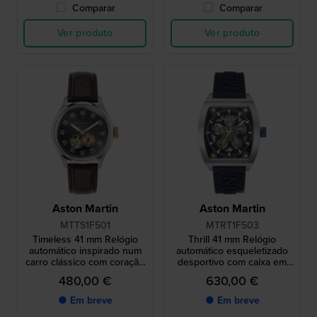
Comparar
Comparar
Ver produto
Ver produto
Aston Martin
Aston Martin
MTTS1F501
MTRT1F503
Timeless 41 mm Relógio
Thrill 41 mm Relógio
automático inspirado num
automático esqueletizado
carro clássico com coração
desportivo com caixa em
aberto
titânio tonneau
480,00 €
630,00 €
● Em breve
● Em breve