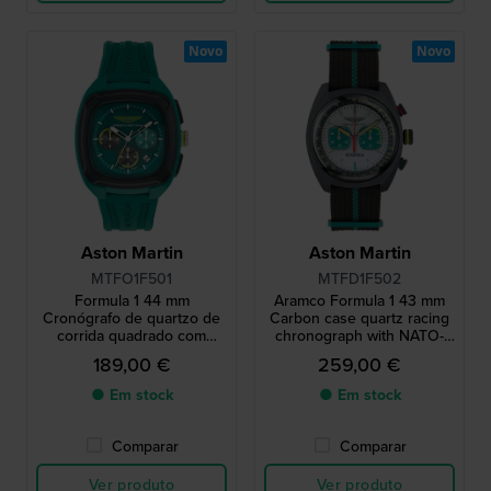
Novo
Novo
Aston Martin
Aston Martin
MTFO1F501
MTFD1F502
Formula 1 44 mm
Aramco Formula 1 43 mm
Cronógrafo de quartzo de
Carbon case quartz racing
corrida quadrado com
chronograph with NATO-
bracelete de silicone
strap
189,00 €
259,00 €
● Em stock
● Em stock
Comparar
Comparar
Ver produto
Ver produto