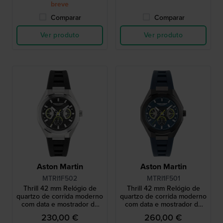
breve
Comparar
Comparar
Ver produto
Ver produto
Aston Martin
Aston Martin
MTRI1F502
MTRI1F501
Thrill 42 mm Relógio de
Thrill 42 mm Relógio de
quartzo de corrida moderno
quartzo de corrida moderno
com data e mostrador de
com data e mostrador de
24 horas
24 horas
230,00 €
260,00 €