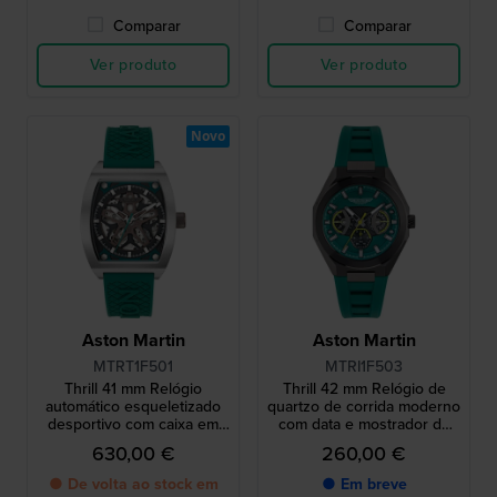
Comparar
Comparar
Ver produto
Ver produto
Novo
Aston Martin
Aston Martin
MTRT1F501
MTRI1F503
Thrill 41 mm Relógio
Thrill 42 mm Relógio de
automático esqueletizado
quartzo de corrida moderno
desportivo com caixa em
com data e mostrador de
titânio tonneau
24 horas
630,00 €
260,00 €
● De volta ao stock em
● Em breve