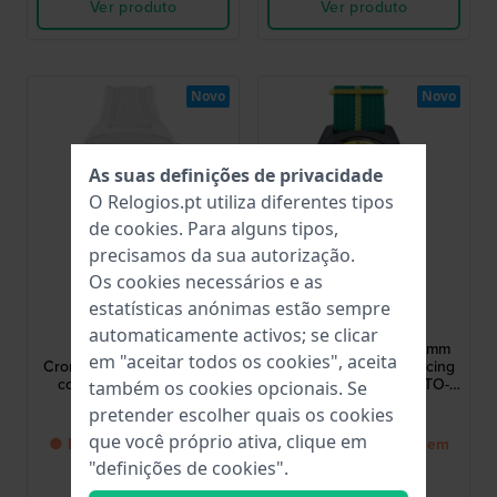
Ver produto
Ver produto
Novo
Novo
As suas definições de privacidade
O Relogios.pt utiliza diferentes tipos
de
cookies
. Para alguns tipos,
precisamos da sua autorização.
Os cookies necessários e as
Aston Martin
Aston Martin
estatísticas anónimas estão sempre
MTFO1F502
MTFD1F501
automaticamente activos; se clicar
Formula 1 44 mm
Aramco Formula 1 43 mm
em "aceitar todos os cookies", aceita
Cronógrafo de quartzo de
Carbon case quartz racing
corrida quadrado com
chronograph with NATO-
também os cookies opcionais. Se
bracelete de silicone
strap
189,00 €
259,00 €
pretender escolher quais os cookies
que você próprio ativa, clique em
● De volta ao stock em
● De volta ao stock em
breve
breve
"definições de cookies".
Comparar
Comparar