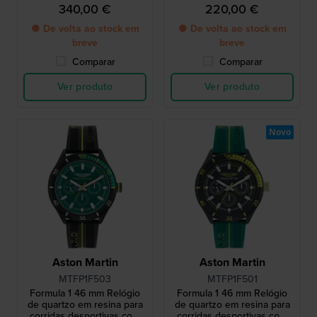
em aço inoxidável
silicone
340,00 €
220,00 €
● De volta ao stock em
● De volta ao stock em
breve
breve
Comparar
Comparar
Ver produto
Ver produto
Novo
Aston Martin
Aston Martin
MTFP1F503
MTFP1F501
Formula 1 46 mm Relógio
Formula 1 46 mm Relógio
de quartzo em resina para
de quartzo em resina para
corridas desportivas com
corridas desportivas com