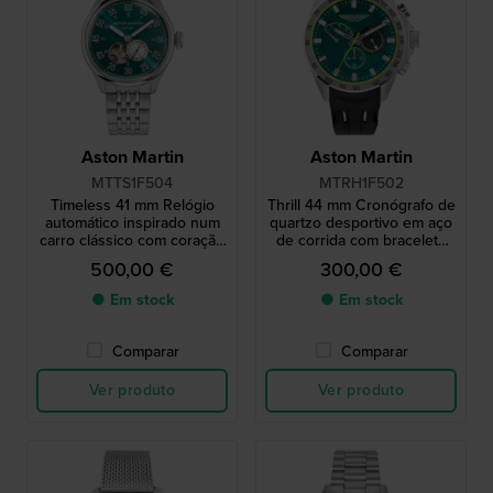
Aston Martin
Aston Martin
MTTS1F504
MTRH1F502
Timeless 41 mm Relógio
Thrill 44 mm Cronógrafo de
automático inspirado num
quartzo desportivo em aço
carro clássico com coração
de corrida com bracelete
aberto
de silicone
500,00 €
300,00 €
● Em stock
● Em stock
Comparar
Comparar
Ver produto
Ver produto