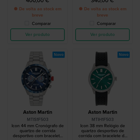
400,00 €
340,00 €
● De volta ao stock em
● De volta ao stock em
breve
breve
Comparar
Comparar
Ver produto
Ver produto
Novo
Novo
Aston Martin
Aston Martin
MTIS1F503
MTIH1F503
Icon 44 mm Cronógrafo de
Icon 38 mm Relógio de
quartzo de corrida
quartzo desportivo de
desportivo com bracelete
corrida com bracelete de