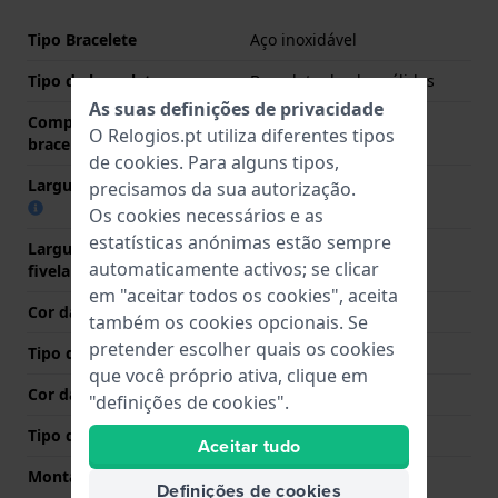
Tipo Bracelete
Aço inoxidável
Tipo de bracelete
Bracelete de elos sólidos
As suas definições de privacidade
Comprimento do pino (da
16 mm
O Relogios.pt utiliza diferentes tipos
bracelete)
de
cookies
. Para alguns tipos,
Largura das extremidades
16 mm
precisamos da sua autorização.
Os cookies necessários e as
estatísticas anónimas estão sempre
Largura da bracelete na
16 mm
automaticamente activos; se clicar
fivela
em "aceitar todos os cookies", aceita
Cor da bracelete
Prata
também os cookies opcionais. Se
pretender escolher quais os cookies
Tipo de Fecho
Fivela butterfly invisível
que você próprio ativa, clique em
Cor da fivela
Prata
"definições de cookies".
Tipo de montagem
Pinos de pressão
Aceitar tudo
Montagem Reta
Não
Definições de cookies