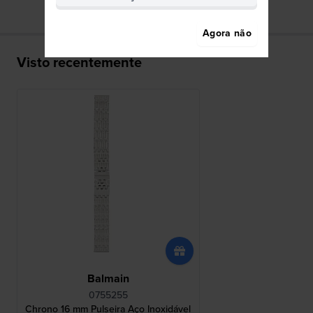
Agora não
Visto recentemente
Balmain
0755255
Chrono 16 mm Pulseira Aço Inoxidável