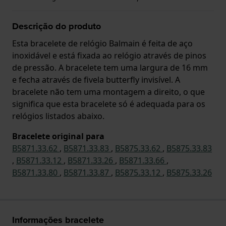
Descrição do produto
Esta bracelete de relógio Balmain é feita de aço
inoxidável e está fixada ao relógio através de pinos
de pressão. A bracelete tem uma largura de 16 mm
e fecha através de fivela butterfly invisível. A
bracelete não tem uma montagem a direito, o que
significa que esta bracelete só é adequada para os
relógios listados abaixo.
Bracelete original para
B5871.33.62
,
B5871.33.83
,
B5875.33.62
,
B5875.33.83
,
B5871.33.12
,
B5871.33.26
,
B5871.33.66
,
B5871.33.80
,
B5871.33.87
,
B5875.33.12
,
B5875.33.26
Informações bracelete