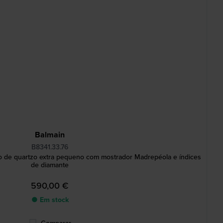
Balmain
B8341.33.76
o de quartzo extra pequeno com mostrador Madrepéola e índices
de diamante
590,00 €
● Em stock