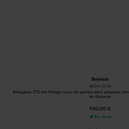
Balmain
B8341.33.46
Beleganza 27.5 mm Relógio suíço de quartzo extra pequeno com
de diamante
590,00 €
● Em stock