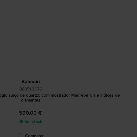
Balmain
B8351.33.76
ógio suíço de quartzo com mostrador Madrepérola e índices de
diamantes
590,00 €
● Em stock
Comparar