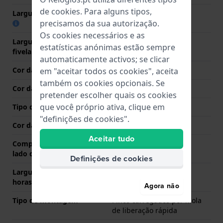
de
cookies
. Para alguns tipos,
Largura das extremidades
20 mm
precisamos da sua autorização.
Os cookies necessários e as
Largura da bracelete na
20 mm
estatísticas anónimas estão sempre
fivela
automaticamente activos; se clicar
Cor da bracelete
Castanho
em "aceitar todos os cookies", aceita
também os cookies opcionais. Se
Cor das costuras
Castanho
pretender escolher quais os cookies
que você próprio ativa, clique em
Tipo de Fecho
Fecho
"definições de cookies".
Cor da fivela
Prata
Aceitar tudo
Comprimento de banda no
80 mm
lado das 12 horas
Definições de cookies
Largura de banda lado 6
120 mm
horas (mm)
Agora não
Tipo de montagem
Pinos carregados por mola
de liberação rápida