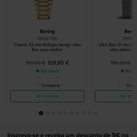
Bering
Berin
19632-730
17031-
Classic 32 mm Relógio design ultra
Ultra Slim 31 mm Re
fino para mulher
ultra plano pa
129,95 €
1
199,00 €
189,00 €
● Em stock
● Em st
Comparar
Comp
Ver produto
Ver pro
Inscreva-se e receba um desconto de 5€ no