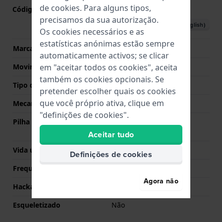
de
cookies
. Para alguns tipos,
Código do movimento nº
9T22
(
Ver especificações
)
precisamos da sua autorização.
Descarregar o manual (English)
Os cookies necessários e as
estatísticas anónimas estão sempre
Marca de movimento
Miyota
automaticamente activos; se clicar
em "aceitar todos os cookies", aceita
Movimento suíço
Não
também os cookies opcionais. Se
Tipo de Mostrador
Analógico
pretender escolher quais os cookies
que você próprio ativa, clique em
Mecanismo
Quartzo
"definições de cookies".
Pilha
Pilha Renata R321 321 /
SR616SW
Aceitar tudo
Vida útil da pilha
24 meses
Definições de cookies
Frequência
32,768
Agora não
Hackable
Sim
Esqueletizado
Não