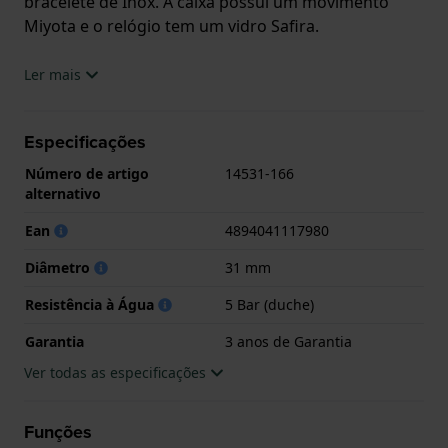
bracelete de Inox. A caixa possui um movimento
Miyota e o relógio tem um vidro Safira.
O relógio é estanque a 5ATM. Isto significa que o
Ler mais
relógio é adequado para tomar banho. O relógio
tem 3 anos de Garantia.
Especificações
.
Número de artigo
14531-166
alternativo
Ean
4894041117980
Diâmetro
31 mm
Resistência à Água
5 Bar (duche)
Garantia
3 anos de Garantia
Ver todas as especificações
Funções