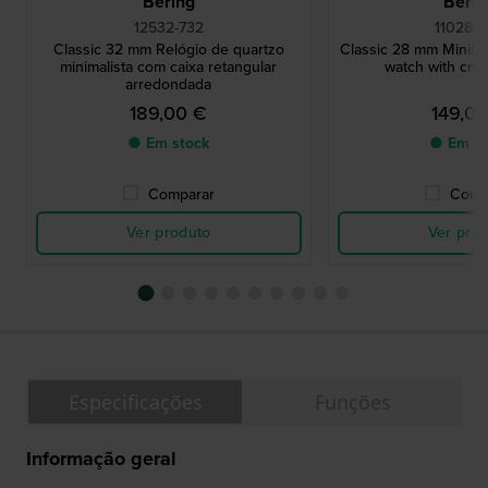
Bering
Berin
12532-732
11028-
Classic 32 mm Relógio de quartzo
Classic 28 mm Minimal
minimalista com caixa retangular
watch with crys
arredondada
189,00 €
149,0
● Em stock
● Em st
Comparar
Comp
Ver produto
Ver pro
Especificações
Funções
Informação geral