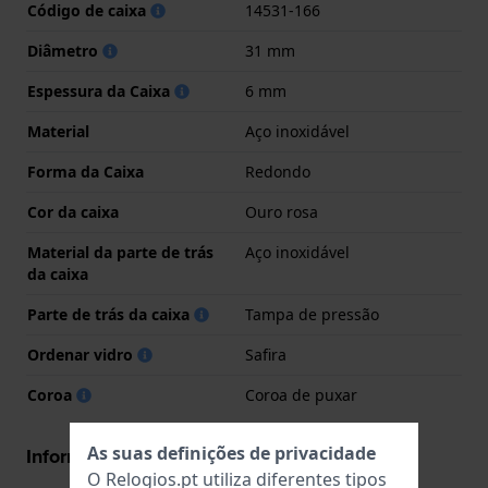
Código de caixa
14531-166
Diâmetro
31 mm
Espessura da Caixa
6 mm
Material
Aço inoxidável
Forma da Caixa
Redondo
Cor da caixa
Ouro rosa
Material da parte de trás
Aço inoxidável
da caixa
Parte de trás da caixa
Tampa de pressão
Ordenar vidro
Safira
Coroa
Coroa de puxar
As suas definições de privacidade
Informações movimento
O Relogios.pt utiliza diferentes tipos