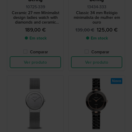
10725-339
13434-333
Ceramic 27 mm Minimalist
Classic 34 mm Relógio
design ladies watch with
minimalista de mulher em
diamonds and ceramic
ouro
bezel
189,00 €
125,00 €
139,00 €
● Em stock
● Em stock
Comparar
Comparar
Ver produto
Ver produto
Novo