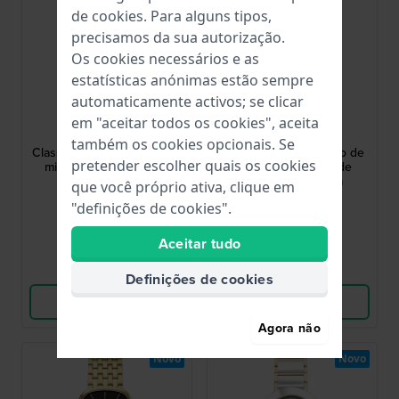
de
cookies
. Para alguns tipos,
precisamos da sua autorização.
Os cookies necessários e as
estatísticas anónimas estão sempre
automaticamente activos; se clicar
Bering
Bering
em "aceitar todos os cookies", aceita
17423-738
17423-732
também os cookies opcionais. Se
Classic 23 mm Rectangular
Classic 23 mm Relógio de
pretender escolher quais os cookies
minimalist ladies watch
quartzo retangular de
design minimalista
que você próprio ativa, clique em
169,00 €
169,00 €
"definições de cookies".
● Em stock
● Em stock
Aceitar tudo
Comparar
Comparar
Definições de cookies
Ver produto
Ver produto
Agora não
Novo
Novo