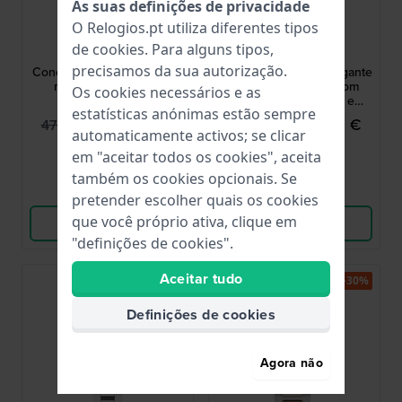
As suas definições de privacidade
O Relogios.pt utiliza diferentes tipos
Seiko
Seiko
de
cookies
. Para alguns tipos,
SUR615P1
SUR611P1
precisamos da sua autorização.
Conceptual 30 mm Relógio
SUR611P1 29.6 mm Elegante
mulher prata com 8
relógio de quartzo com
Os cookies necessários e as
diamantes
coroa em cabochão e
estatísticas anónimas estão sempre
índices romanos
329,95 €
259,95 €
470,00 €
370,00 €
automaticamente activos; se clicar
● Em stock
● Em stock
em "aceitar todos os cookies", aceita
também os cookies opcionais. Se
Comparar
Comparar
pretender escolher quais os cookies
que você próprio ativa, clique em
Ver produto
Ver produto
"definições de cookies".
Aceitar tudo
-30%
-30%
Definições de cookies
Agora não