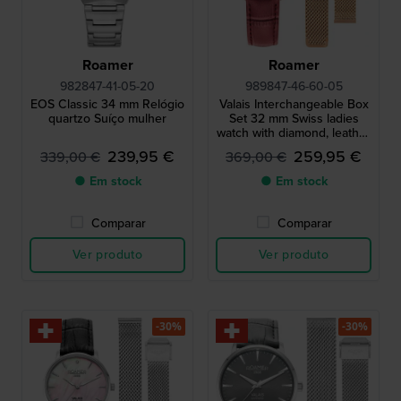
Roamer
Roamer
982847-41-05-20
989847-46-60-05
EOS Classic 34 mm Relógio
Valais Interchangeable Box
quartzo Suíço mulher
Set 32 mm Swiss ladies
watch with diamond, leather
strap and mesh bracelet
239,95 €
259,95 €
339,00 €
369,00 €
● Em stock
● Em stock
Comparar
Comparar
Ver produto
Ver produto
-30%
-30%