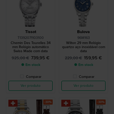
Tissot
Bulova
T1392071103100
96M163
Chemin Des Tourelles 34
Wilton 29 mm Relógio
mm Relógio automático
quartzo aço inoxidável com
Swiss Made com data
data
739,95 €
159,95 €
925,00 €
229,00 €
● Em stock
● Em stock
Comparar
Comparar
Ver produto
Ver produto
-30%
-30%