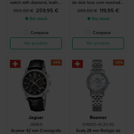
watch with diamond, leather
de dois tons com mostrador
strap and mesh bracelet
Madrepérola
259,95 €
119,95 €
369,00 €
249,00 €
● Em stock
● Em stock
Comparar
Comparar
Ver produto
Ver produto
-30%
-30%
Jaguar
Roamer
J968/6
976830-41-20-50
Acamar 42 mm Cronógrafo
Scala 28 mm Relógio de