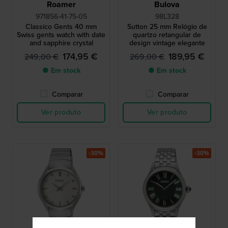
Roamer
Bulova
971856-41-75-05
98L328
Classico Gents 40 mm
Sutton 25 mm Relógio de
Swiss gents watch with date
quartzo retangular de
and sapphire crystal
design vintage elegante
174,95 €
189,95 €
249,00 €
269,00 €
● Em stock
● Em stock
Comparar
Comparar
Ver produto
Ver produto
-30%
-30%