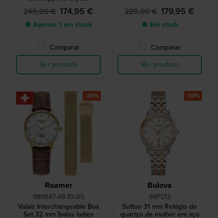
174,95 €
179,95 €
249,00 €
229,00 €
● Apenas 1 em stock
● Em stock
Comparar
Comparar
Ver produto
Ver produto
-30%
-50%
Roamer
Bulova
989847-48-10-05
98P213
Valais Interchangeable Box
Sutton 31 mm Relógio de
Set 32 mm Swiss ladies
quartzo de mulher em aço