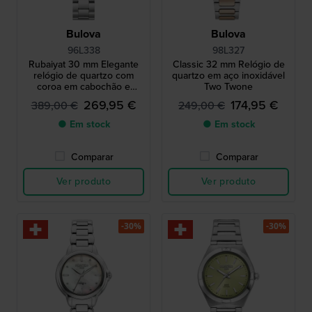
Bulova
Bulova
96L338
98L327
Rubaiyat 30 mm Elegante
Classic 32 mm Relógio de
relógio de quartzo com
quartzo em aço inoxidável
coroa em cabochão e
Two Twone
mostrador Madrepérola
269,95 €
174,95 €
389,00 €
249,00 €
● Em stock
● Em stock
Comparar
Comparar
Ver produto
Ver produto
-30%
-30%