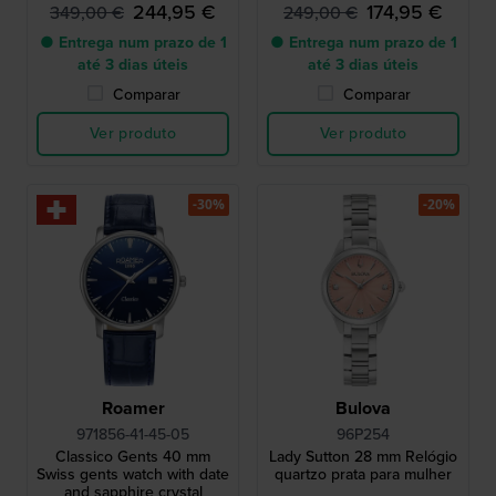
integrada
244,95 €
174,95 €
349,00 €
249,00 €
● Entrega num prazo de 1
● Entrega num prazo de 1
até 3 dias úteis
até 3 dias úteis
Comparar
Comparar
Ver produto
Ver produto
-30%
-20%
Roamer
Bulova
971856-41-45-05
96P254
Classico Gents 40 mm
Lady Sutton 28 mm Relógio
Swiss gents watch with date
quartzo prata para mulher
and sapphire crystal