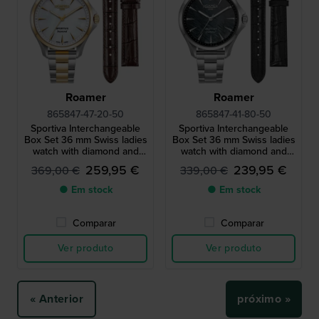
Roamer
Roamer
865847-47-20-50
865847-41-80-50
Sportiva Interchangeable
Sportiva Interchangeable
Box Set 36 mm Swiss ladies
Box Set 36 mm Swiss ladies
watch with diamond and
watch with diamond and
extra leather strap
extra leather strap
259,95 €
239,95 €
369,00 €
339,00 €
● Em stock
● Em stock
Comparar
Comparar
Ver produto
Ver produto
« Anterior
próximo »