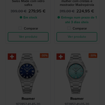
Swiss Made com vidro
mulher com cristais e
safira
mostrador Madrepérola
279,95 €
224,95 €
399,00 €
319,00 €
● Em stock
● Entrega num prazo de 1
até 3 dias úteis
Comparar
Comparar
Ver produto
Ver produto
-30%
-30%
Roamer
Roamer
972857-41-45-20
972857-41-05-20