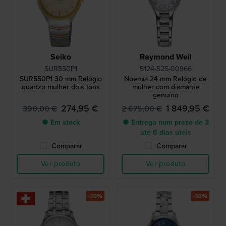
Seiko
Raymond Weil
SUR550P1
5124-S2S-00966
SUR550P1 30 mm Relógio
Noemia 24 mm Relógio de
quartzo mulher dois tons
mulher com diamante
genuíno
274,95 €
1 849,95 €
390,00 €
2 675,00 €
● Em stock
● Entrega num prazo de 3
até 6 dias úteis
Comparar
Comparar
Ver produto
Ver produto
-20%
-30%