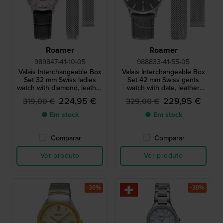
Roamer
Roamer
989847-41-10-05
988833-41-55-05
Valais Interchangeable Box
Valais Interchangeable Box
Set 32 mm Swiss ladies
Set 42 mm Swiss gents
watch with diamond, leather
watch with date, leather
strap and mesh bracelet
strap and mesh bracelet
224,95 €
229,95 €
319,00 €
329,00 €
● Em stock
● Em stock
Comparar
Comparar
Ver produto
Ver produto
-30%
-30%