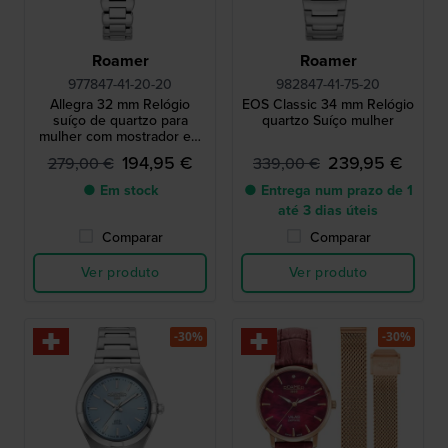
Roamer
Roamer
977847-41-20-20
982847-41-75-20
Allegra 32 mm Relógio
EOS Classic 34 mm Relógio
suíço de quartzo para
quartzo Suíço mulher
mulher com mostrador em
madrepérola
194,95 €
239,95 €
279,00 €
339,00 €
● Em stock
● Entrega num prazo de 1
até 3 dias úteis
Comparar
Comparar
Ver produto
Ver produto
-30%
-30%