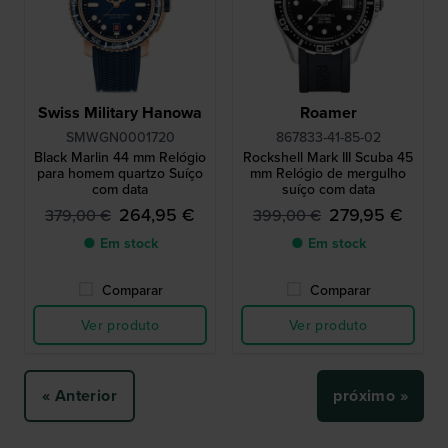
Swiss Military Hanowa
Roamer
SMWGN0001720
867833-41-85-02
Black Marlin 44 mm Relógio
Rockshell Mark III Scuba 45
para homem quartzo Suíço
mm Relógio de mergulho
com data
suíço com data
264,95 €
279,95 €
379,00 €
399,00 €
● Em stock
● Em stock
Comparar
Comparar
Ver produto
Ver produto
« Anterior
próximo »