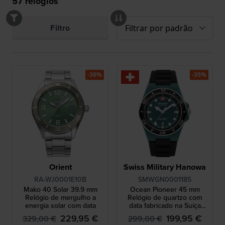
57
relógios
Filtro
-30%
-35%
Orient
Swiss Military Hanowa
RA-WJ0001E10B
SMWGN0001185
Mako 40 Solar 39.9 mm
Ocean Pioneer 45 mm
Relógio de mergulho a
Relógio de quartzo com
energia solar com data
data fabricado na Suíça
#Tide Ocean Plastic
229,95 €
199,95 €
329,00 €
299,00 €