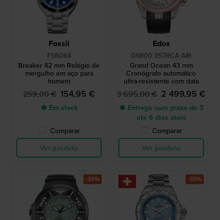
Fossil
Edox
FS6064
09800 357RCA AIR
Breaker 42 mm Relógio de
Grand Ocean 43 mm
mergulho em aço para
Cronógrafo automático
homem
ultra-resistente com data
154,95 €
2 499,95 €
259,00 €
3 695,00 €
● Em stock
● Entrega num prazo de 3
até 6 dias úteis
Comparar
Comparar
Ver produto
Ver produto
-30%
-30%