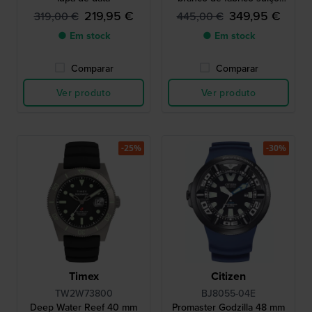
com caixa composta de
219,95 €
349,95 €
319,00 €
445,00 €
fibra de vidro
● Em stock
● Em stock
Comparar
Comparar
Ver produto
Ver produto
-25%
-30%
Timex
Citizen
TW2W73800
BJ8055-04E
Deep Water Reef 40 mm
Promaster Godzilla 48 mm