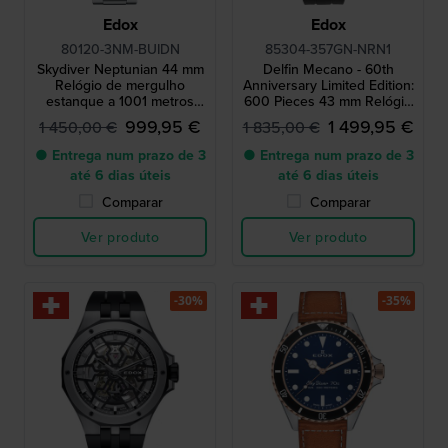
Edox
Edox
80120-3NM-BUIDN
85304-357GN-NRN1
Skydiver Neptunian 44 mm
Delfin Mecano - 60th
Relógio de mergulho
Anniversary Limited Edition:
estanque a 1001 metros
600 Pieces 43 mm Relógio
com válvula de hélio
automático Swiss Made
999,95 €
1 499,95 €
1 450,00 €
1 835,00 €
com saco estanque
● Entrega num prazo de 3
● Entrega num prazo de 3
até 6 dias úteis
até 6 dias úteis
Comparar
Comparar
Ver produto
Ver produto
-30%
-35%