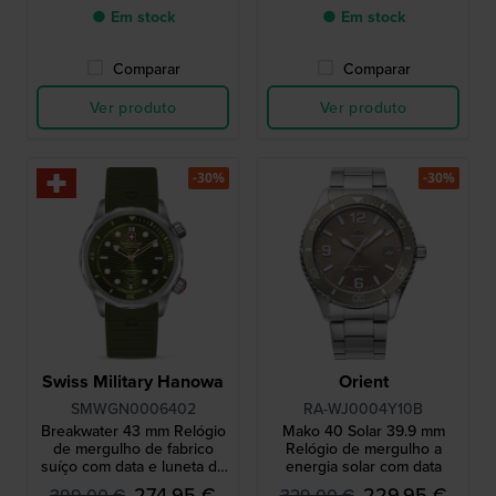
● Em stock
● Em stock
Comparar
Comparar
Ver produto
Ver produto
-30%
-30%
Swiss Military Hanowa
Orient
SMWGN0006402
RA-WJ0004Y10B
Breakwater 43 mm Relógio
Mako 40 Solar 39.9 mm
de mergulho de fabrico
Relógio de mergulho a
suíço com data e luneta de
energia solar com data
mergulho interna
274,95 €
229,95 €
399,00 €
329,00 €