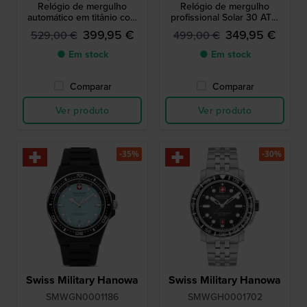
Relógio de mergulho
Relógio de mergulho
automático em titânio com
profissional Solar 30 ATM
data
com extensor de bracelete
399,95 €
349,95 €
529,00 €
499,00 €
● Em stock
● Em stock
Comparar
Comparar
Ver produto
Ver produto
-35%
-30%
Swiss Military Hanowa
Swiss Military Hanowa
SMWGN0001186
SMWGH0001702