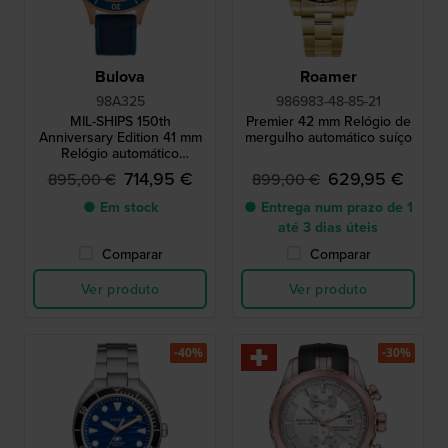
Bulova
Roamer
98A325
986983-48-85-21
MIL-SHIPS 150th
Premier 42 mm Relógio de
Anniversary Edition 41 mm
mergulho automático suíço
Relógio automático
inspirado no capacete de
714,95 €
629,95 €
895,00 €
899,00 €
mergulho com indicador de
humidade e caixa em
● Em stock
● Entrega num prazo de 1
bronze
até 3 dias úteis
Comparar
Comparar
Ver produto
Ver produto
-40%
-30%