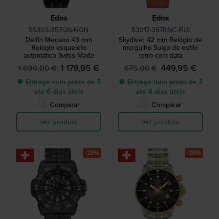
Edox
Edox
85303-357GN-NGN
53017-357RNC-BUI
Delfin Mecano 43 mm
Skydiver 42 mm Relógio de
Relógio esqueleto
mergulho Suíço de estilo
automático Swiss Made
retro com data
1 179,95 €
449,95 €
1 690,00 €
675,00 €
● Entrega num prazo de 3
● Entrega num prazo de 3
até 6 dias úteis
até 6 dias úteis
Comparar
Comparar
Ver produto
Ver produto
-20%
-20%