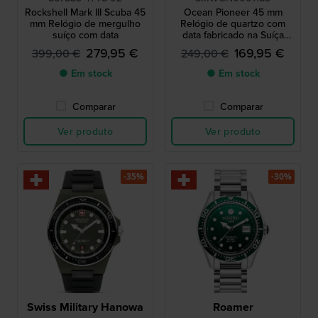
Rockshell Mark III Scuba 45
Ocean Pioneer 45 mm
mm Relógio de mergulho
Relógio de quartzo com
suíço com data
data fabricado na Suíça
#Tide Ocean Plastic
279,95 €
169,95 €
399,00 €
249,00 €
● Em stock
● Em stock
Comparar
Comparar
Ver produto
Ver produto
-35%
-30%
Swiss Military Hanowa
Roamer