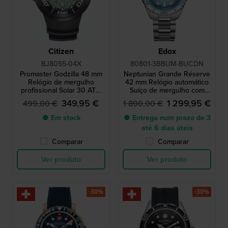
Citizen
Edox
BJ8055-04X
80801-3BBUM-BUCDN
Promaster Godzilla 48 mm
Neptunian Grande Réserve
Relógio de mergulho
42 mm Relógio automático
profissional Solar 30 ATM
Suíço de mergulho com
com extensor de bracelete
data
349,95 €
1 299,95 €
499,00 €
1 890,00 €
● Em stock
● Entrega num prazo de 3
até 6 dias úteis
Comparar
Comparar
Ver produto
Ver produto
-30%
-30%