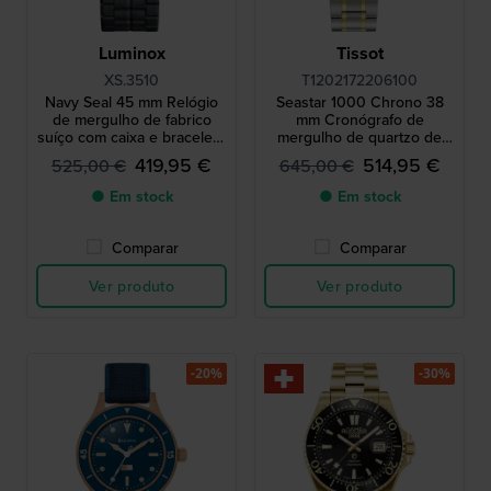
Luminox
Tissot
XS.3510
T1202172206100
Navy Seal 45 mm Relógio
Seastar 1000 Chrono 38
de mergulho de fabrico
mm Cronógrafo de
suíço com caixa e bracelete
mergulho de quartzo de
em carbonox
fabrico suíço com data
419,95 €
514,95 €
525,00 €
645,00 €
● Em stock
● Em stock
Comparar
Comparar
Ver produto
Ver produto
-20%
-30%