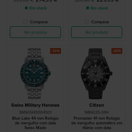
● Em stock
● Em stock
Comparar
Comparar
Ver produto
Ver produto
-35%
-40%
Swiss Military Hanowa
Citizen
SMWGH0004501
NB6025-59H
Blue Lake 44 mm Relógio
Promaster 41 mm Relógio
de mergulho com data
de mergulho automático em
Swiss Made
titânio com data