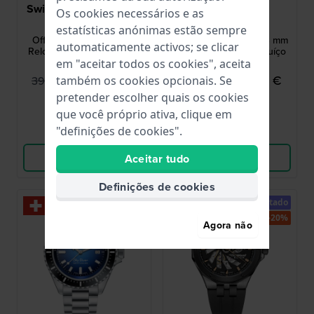
Swiss Military Hanowa
Luminox
Os cookies necessários e as
SMWGH2200302
XS.3013.EVO.S
estatísticas anónimas estão sempre
Offshore Diver II 44 mm
Original Navy Seals 43 mm
automaticamente activos; se clicar
Relógio de mergulho com
Relógio de carbono suíço
lupa de data
com data
em "aceitar todos os cookies", aceita
274,95 €
379,95 €
399,00 €
475,00 €
também os cookies opcionais. Se
pretender escolher quais os cookies
● Em stock
● Em stock
que você próprio ativa, clique em
"definições de cookies".
Comparar
Comparar
Ver produto
Ver produto
Aceitar tudo
Definições de cookies
-30%
Limitado
-20%
Agora não