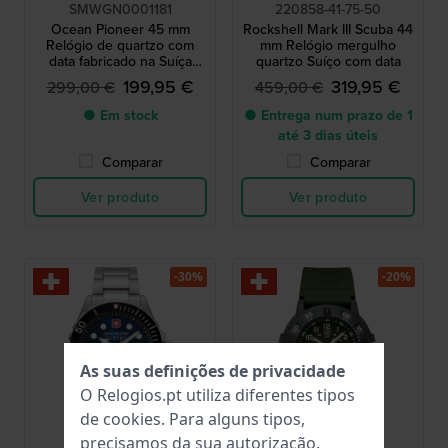
SMWGN0001181
220858-41-75-50
Ocean Pioneer 45 mm
Rockshell Mark III Scuba 44
Relógio de quartzo com
mm Relógio mergulho
data fabricado na Suíça
quartzo Suíço com data
#Tide Ocean Plastic
199,95 €
319,95 €
299,00 €
459,00 €
● Em stock
● Entrega num prazo de 1
até 3 dias úteis
Comparar
Comparar
Ver produto
Ver produto
-30%
-20%
As suas definições de privacidade
O Relogios.pt utiliza diferentes tipos
de
cookies
. Para alguns tipos,
precisamos da sua autorização.