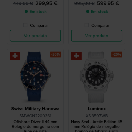
299,95 €
599,95 €
449,00 €
995,00 €
● Em stock
● Em stock
Comparar
Comparar
Ver produto
Ver produto
-30%
-20%
Swiss Military Hanowa
Luminox
SMWGN2200361
XS.3507.WB
Offshore Diver II 44 mm
Navy Seal - Arctic Edition 45
Relógio de mergulho com
mm Relógio de mergulho
lupa de data
branco de fabrico suíço