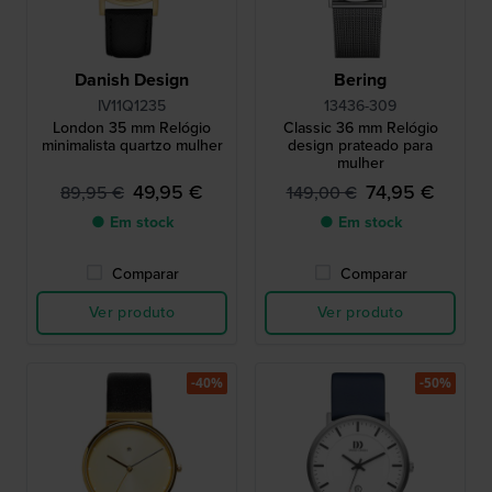
Danish Design
Bering
IV11Q1235
13436-309
London 35 mm Relógio
Classic 36 mm Relógio
minimalista quartzo mulher
design prateado para
mulher
49,95 €
74,95 €
89,95 €
149,00 €
● Em stock
● Em stock
Comparar
Comparar
Ver produto
Ver produto
-40%
-50%