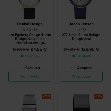
Danish Design
Jacob Jensen
IQ15Q1188
JJ272
Jan Egeberg Design 41 mm
272 Strata 41 mm Relógio
Relógio de quartzo
Design Azul
minimalista em aço
inoxidável com data
94,95 €
129,95 €
169,00 €
219,00 €
● Em stock
● Em stock
Comparar
Comparar
Ver produto
Ver produto
-70%
-35%