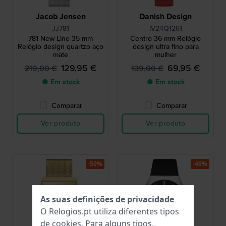
Jacob Jensen
Danish Design
JJ781
IV24Q1261
781 New Line 35 mm
Centro 36 mm Relógio
Relógio design quartzo aço
design ultra fino para
mate
mulher
129,95 €
69,95 €
219,00 €
139,00 €
● Em stock
● Em stock
Comparar
Comparar
Ver produto
Ver produto
-50%
-40%
As suas definições de privacidade
O Relogios.pt utiliza diferentes tipos
de
cookies
. Para alguns tipos,