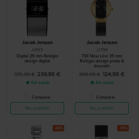
Jacob Jensen
Jacob Jensen
JJ533
JJ734
Digital 29 mm Relógio
734 New Line 35 mm
design digital
Relógio design preto &
dourado
239,95 €
124,95 €
375,00 €
209,00 €
● Em stock
● Em stock
Comparar
Comparar
Ver produto
Ver produto
-40%
-30%