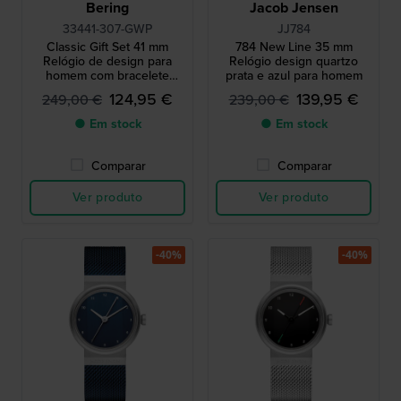
Bering
Jacob Jensen
33441-307-GWP
JJ784
Classic Gift Set 41 mm
784 New Line 35 mm
Relógio de design para
Relógio design quartzo
homem com bracelete
prata e azul para homem
bijoux extra
124,95 €
139,95 €
249,00 €
239,00 €
● Em stock
● Em stock
Comparar
Comparar
Ver produto
Ver produto
-40%
-40%