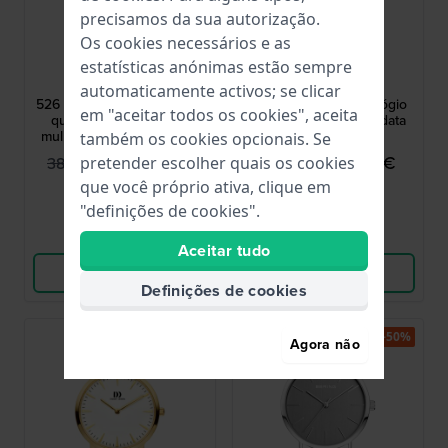
precisamos da sua autorização.
Os cookies necessários e as
Jacob Jensen
Danish Design
estatísticas anónimas estão sempre
JJ526
IQ33Q1236
automaticamente activos; se clicar
526 Classic 24 mm Relógio
Tåsinge 40.3 mm Relógio
em "aceitar todos os cookies", aceita
quartzo dois tons para
design ultrafino com data
mulher com bracelete em
também os cookies opcionais. Se
malha
194,95 €
79,95 €
389,00 €
139,00 €
pretender escolher quais os cookies
que você próprio ativa, clique em
● Em stock
● Em stock
"definições de cookies".
Comparar
Comparar
Aceitar tudo
Ver produto
Ver produto
Definições de cookies
-45%
-50%
Agora não