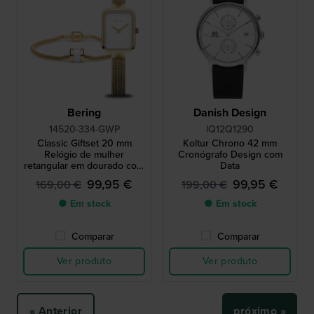
Bering
Danish Design
14520-334-GWP
IQ12Q1290
Classic Giftset 20 mm
Koltur Chrono 42 mm
Relógio de mulher
Cronógrafo Design com
retangular em dourado com
Data
bracelete gratuita
99,95 €
99,95 €
169,00 €
199,00 €
● Em stock
● Em stock
Comparar
Comparar
Ver produto
Ver produto
« Anterior
próximo »