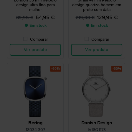
London 35 mm Relógio
Strata 41 mm Relógio
design ultra fino para
design quartzo homem em
mulher
preto com data
54,95 €
129,95 €
89,95 €
219,00 €
● Em stock
● Em stock
Comparar
Comparar
Ver produto
Ver produto
-60%
-50%
Bering
Danish Design
18034-307
IV16Q1173