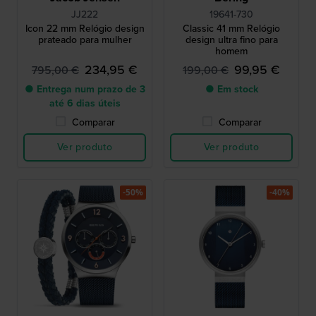
JJ222
19641-730
Icon 22 mm Relógio design
Classic 41 mm Relógio
prateado para mulher
design ultra fino para
homem
234,95 €
99,95 €
795,00 €
199,00 €
● Entrega num prazo de 3
● Em stock
até 6 dias úteis
Comparar
Comparar
Ver produto
Ver produto
-50%
-40%