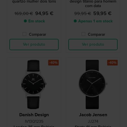
quartzo mulher dois tons
design titânio para homem
com data
94,95 €
59,95 €
169,00 €
99,95 €
● Em stock
● Apenas 1 em stock
Comparar
Comparar
Ver produto
Ver produto
-40%
-40%
Danish Design
Jacob Jensen
IV13Q1235
JJ274