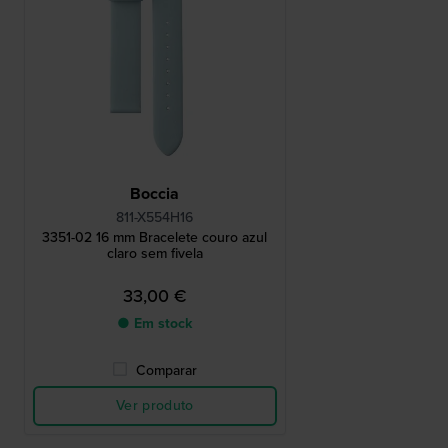
Boccia
811-X554H16
3351-02 16 mm Bracelete couro azul
claro sem fivela
33,00 €
● Em stock
Comparar
Ver produto