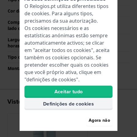
O Relogios.pt utiliza diferentes tipos
Cor da fivela
N/A
de
cookies
. Para alguns tipos,
precisamos da sua autorização.
Comprimento de banda no
80 mm
Os cookies necessários e as
lado das 12 horas
estatísticas anónimas estão sempre
Largura de banda lado 6
120 mm
automaticamente activos; se clicar
horas (mm)
em "aceitar todos os cookies", aceita
também os cookies opcionais. Se
Tipo de montagem
Pinos de pressão
pretender escolher quais os cookies
Montagem Reta
Sim
que você próprio ativa, clique em
"definições de cookies".
Aceitar tudo
Visto recentemente
Definições de cookies
Agora não