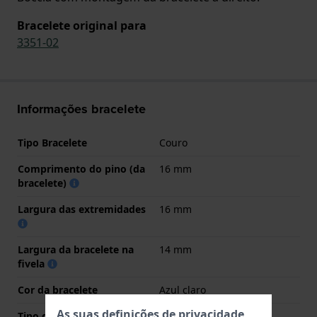
Bracelete original para
3351-02
Informações bracelete
Tipo Bracelete
Couro
Comprimento do pino (da
16 mm
bracelete)
Largura das extremidades
16 mm
Largura da bracelete na
14 mm
fivela
Cor da bracelete
Azul claro
As suas definições de privacidade
Tipo de Fecho
Nenhum