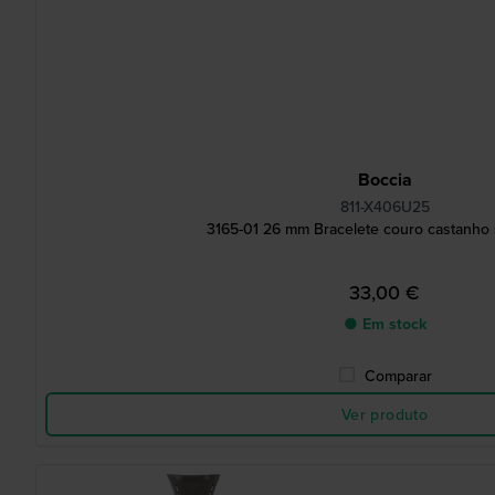
Boccia
811-X406U25
3165-01 26 mm Bracelete couro castanho 
33,00 €
● Em stock
Comparar
Ver produto