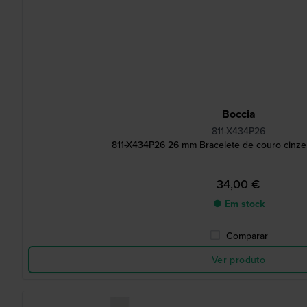
Boccia
811-X434P26
811-X434P26 26 mm Bracelete de couro cinzen
34,00 €
● Em stock
Comparar
Ver produto