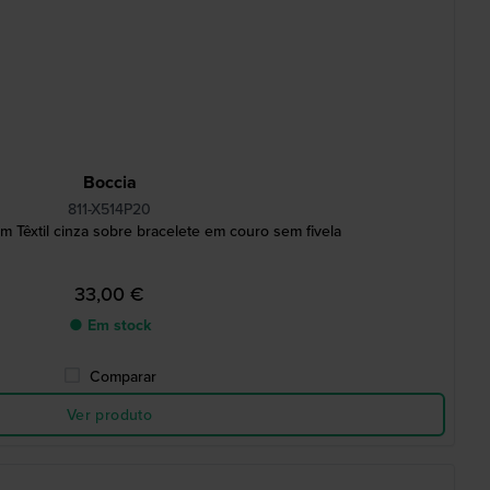
Boccia
811-X514P20
 Têxtil cinza sobre bracelete em couro sem fivela
33,00 €
● Em stock
Comparar
Ver produto