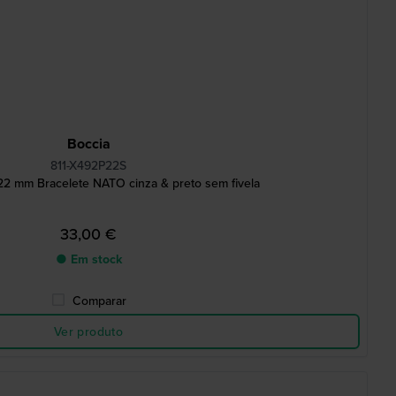
Boccia
811-X492P22S
2 mm Bracelete NATO cinza & preto sem fivela
33,00 €
● Em stock
Comparar
Ver produto