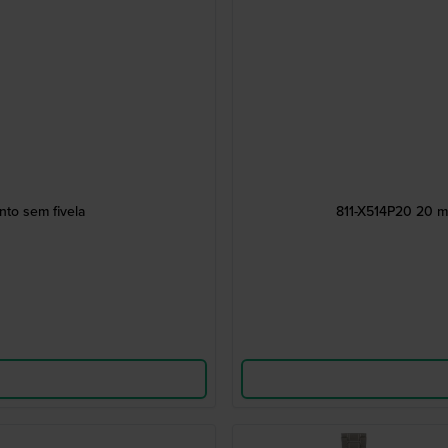
to sem fivela
811-X514P20 20 mm