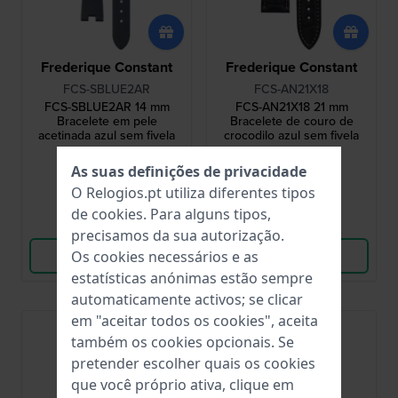
Frederique Constant
Frederique Constant
FCS-SBLUE2AR
FCS-AN21X18
FCS-SBLUE2AR 14 mm
FCS-AN21X18 21 mm
Bracelete em pele
Bracelete de couro de
acetinada azul sem fivela
crocodilo azul sem fivela
94,00 €
269,00 €
As suas definições de privacidade
● Em stock
● Em stock
O Relogios.pt utiliza diferentes tipos
de
cookies
. Para alguns tipos,
Comparar
Comparar
precisamos da sua autorização.
Os cookies necessários e as
Ver produto
Ver produto
estatísticas anónimas estão sempre
automaticamente activos; se clicar
em "aceitar todos os cookies", aceita
também os cookies opcionais. Se
pretender escolher quais os cookies
que você próprio ativa, clique em