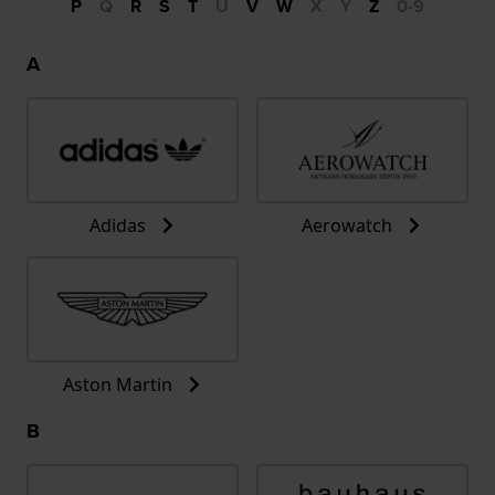
P
Q
R
S
T
U
V
W
X
Y
Z
0-9
A
Adidas
Aerowatch
Aston Martin
B