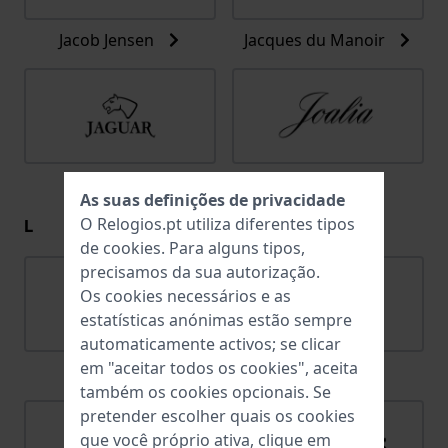
Jacob Jensen
Jacques du Manoir
Jaguar
Joalia
As suas definições de privacidade
L
O Relogios.pt utiliza diferentes tipos
de
cookies
. Para alguns tipos,
precisamos da sua autorização.
Os cookies necessários e as
estatísticas anónimas estão sempre
automaticamente activos; se clicar
em "aceitar todos os cookies", aceita
Lacoste
Ligure
também os cookies opcionais. Se
pretender escolher quais os cookies
que você próprio ativa, clique em