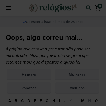
0
Os especialistas há mais de 25 anos
Oops, algo correu mal...
A página que estava a procurar não pode ser
encontrada. Mas, por favor não se preocupe,
estamos mais que dispostos a ajudá-lo!
Homem
Mulheres
Rapazes
Meninas
A
B
C
D
E
F
G
H
I
J
K
L
M
N
O