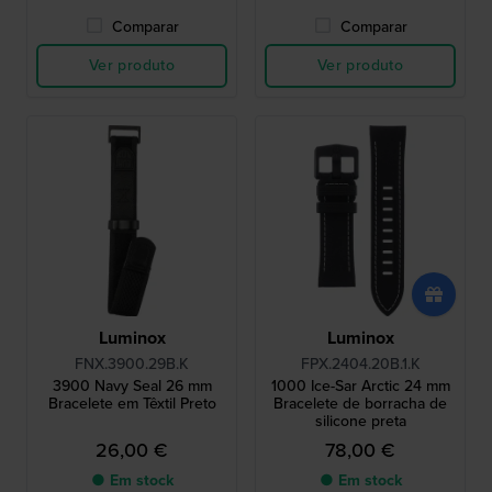
Comparar
Comparar
Ver produto
Ver produto
Luminox
Luminox
FNX.3900.29B.K
FPX.2404.20B.1.K
3900 Navy Seal 26 mm
1000 Ice-Sar Arctic 24 mm
Bracelete em Têxtil Preto
Bracelete de borracha de
silicone preta
26,00 €
78,00 €
● Em stock
● Em stock