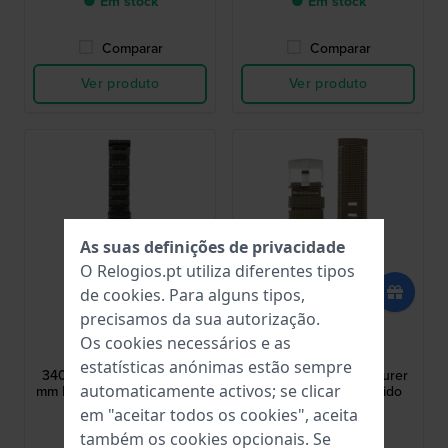
● Em stock
● Em stock
Comparar
Comparar
Ver produto
Ver produto
As suas definições de privacidade
O Relogios.pt utiliza diferentes tipos
de
cookies
. Para alguns tipos,
precisamos da sua autorização.
Luminox
Luminox
Os cookies necessários e as
FMX.4220.60.K
FNX.2202.60Q.K
estatísticas anónimas estão sempre
3400 F-117 Nighthawk 23
1760 Atacama Adventurer
automaticamente activos; se clicar
mm Bracelete de aço preto
22 mm Bracelete tecido
revestido
verde
em "aceitar todos os cookies", aceita
265,00 €
61,00 €
também os cookies opcionais. Se