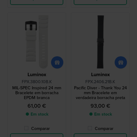
Luminox
Luminox
FPX.3800.10B.K
FPX.2406.21B.K
MIL-SPEC Inspired 24 mm
Pacific Diver - Thank You 24
Bracelete em borracha
mm Bracelete em
EPDM branca
verdadeira borracha preta
61,00 €
93,00 €
● Em stock
● Em stock
Comparar
Comparar