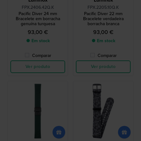
FPX.2406.42Q.K
FPX.2205.10Q.K
Pacific Diver 24 mm
Pacific Diver 22 mm
Bracelete em borracha
Bracelete verdadeira
genuína turquesa
borracha branca
93,00 €
93,00 €
● Em stock
● Em stock
Comparar
Comparar
Ver produto
Ver produto