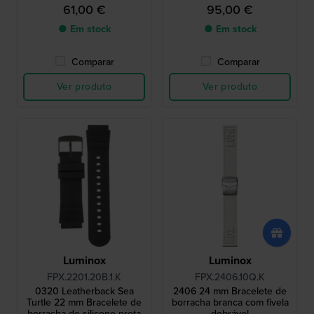
61,00 €
95,00 €
● Em stock
● Em stock
Comparar
Comparar
Ver produto
Ver produto
Luminox
Luminox
FPX.2201.20B.1.K
FPX.2406.10Q.K
0320 Leatherback Sea
2406 24 mm Bracelete de
Turtle 22 mm Bracelete de
borracha branca com fivela
borracha de silicone preta
dobrável