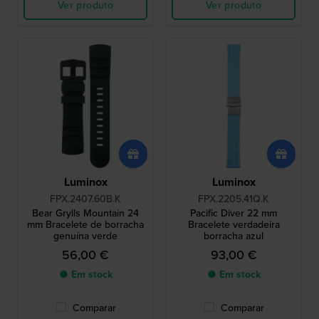
Ver produto
Ver produto
Luminox
Luminox
FPX.2407.60B.K
FPX.2205.41Q.K
Bear Grylls Mountain 24
Pacific Diver 22 mm
mm Bracelete de borracha
Bracelete verdadeira
genuína verde
borracha azul
56,00 €
93,00 €
● Em stock
● Em stock
Comparar
Comparar