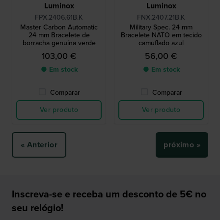
Luminox
Luminox
FPX.2406.61B.K
FNX.2407.21B.K
Master Carbon Automatic
Military Spec. 24 mm
24 mm Bracelete de
Bracelete NATO em tecido
borracha genuína verde
camuflado azul
103,00 €
56,00 €
● Em stock
● Em stock
Comparar
Comparar
Ver produto
Ver produto
« Anterior
próximo »
Inscreva-se e receba um desconto de 5€ no
seu relógio!