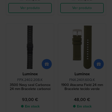
Ver produto
Ver produto
Luminox
Luminox
FPX.2402.20B.K
FNX.2401.60Q.K
3500 Navy seal Carbonox
1900 Atacama Field 24 mm
24 mm Bracelete carbonoi
Bracelete tecido verde
93,00 €
48,00 €
● Em stock
● Em stock