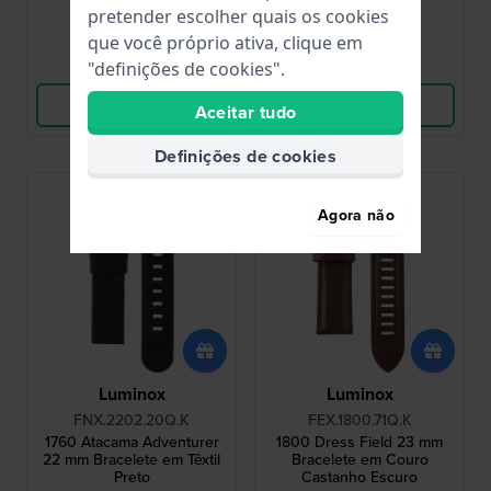
● Em stock
● Em stock
pretender escolher quais os cookies
que você próprio ativa, clique em
Comparar
Comparar
"definições de cookies".
Ver produto
Ver produto
Aceitar tudo
Definições de cookies
Agora não
Luminox
Luminox
FNX.2202.20Q.K
FEX.1800.71Q.K
1760 Atacama Adventurer
1800 Dress Field 23 mm
22 mm Bracelete em Têxtil
Bracelete em Couro
Preto
Castanho Escuro