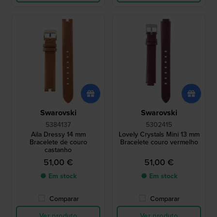
Swarovski
Swarovski
5384137
5302415
Aila Dressy 14 mm
Lovely Crystals Mini 13 mm
Bracelete de couro
Bracelete couro vermelho
castanho
51,00 €
51,00 €
● Em stock
● Em stock
Comparar
Comparar
Ver produto
Ver produto