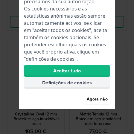
precisamos da sua autorização.
Os cookies necessários e as
Comparar
Comparar
estatísticas anónimas estão sempre
Ver produto
Ver produto
automaticamente activos; se clicar
em "aceitar todos os cookies", aceita
também os cookies opcionais. Se
pretender escolher quais os cookies
que você próprio ativa, clique em
"definições de cookies".
Aceitar tudo
Definições de cookies
Agora não
Swarovski
Swarovski
5196937
5723799
Crystalline Oval 12 mm
Matrix Tennis 12 mm
Bracelete aço inoxidável
Bracelete aço inoxidável
prata
dois tons rosa
105,00 €
77,00 €