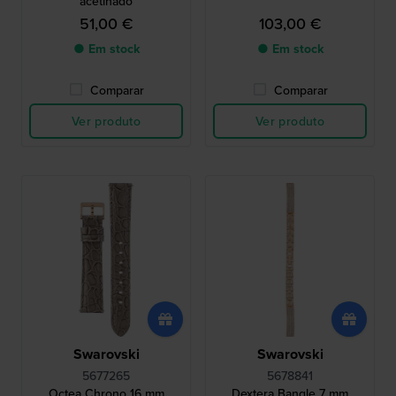
acetinado
51,00 €
103,00 €
● Em stock
● Em stock
Comparar
Comparar
Ver produto
Ver produto
Swarovski
Swarovski
5677265
5678841
Octea Chrono 16 mm
Dextera Bangle 7 mm