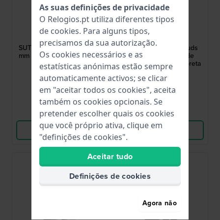
As suas definições de privacidade
O Relogios.pt utiliza diferentes tipos
Swatch
Swatch
de
cookies
. Para alguns tipos,
ASUTG401
ASUTA401
precisamos da sua autorização.
SUTG401 Sistem Frog 19.8
SUTA401 Sistem Clouds
Os cookies necessários e as
mm Bracelete borracha de
19.8 mm Bracelete de
silicone verde
borracha de silicone preta
estatísticas anónimas estão sempre
30,00 €
30,00 €
automaticamente activos; se clicar
em "aceitar todos os cookies", aceita
● Em stock
● Em stock
também os cookies opcionais. Se
Comparar
Comparar
pretender escolher quais os cookies
que você próprio ativa, clique em
Ver produto
Ver produto
"definições de cookies".
Aceitar tudo
Definições de cookies
Agora não