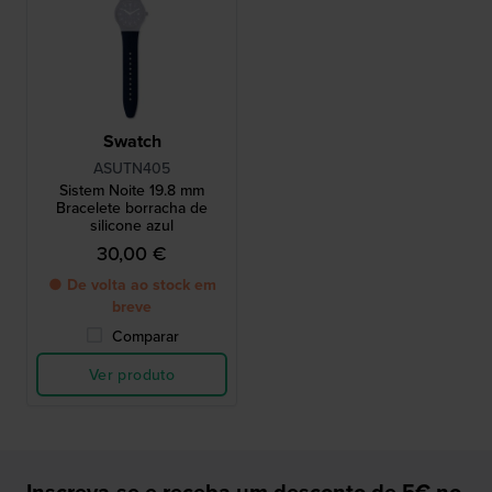
Swatch
ASUTN405
Sistem Noite 19.8 mm
Bracelete borracha de
silicone azul
30,00 €
● De volta ao stock em
breve
Comparar
Ver produto
Inscreva-se e receba um desconto de 5€ no