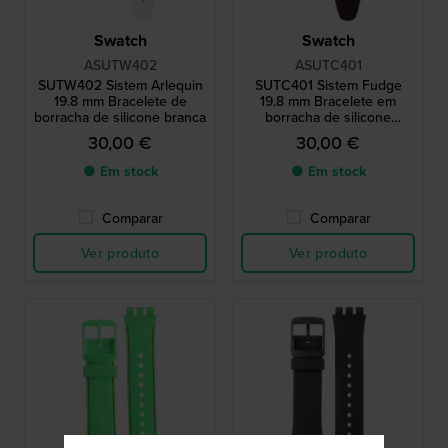
Swatch
Swatch
ASUTW402
ASUTC401
SUTW402 Sistem Arlequin
SUTC401 Sistem Fudge
19.8 mm Bracelete de
19.8 mm Bracelete em
borracha de silicone branca
borracha de silicone
castanho escuro
30,00 €
30,00 €
● Em stock
● Em stock
Comparar
Comparar
Ver produto
Ver produto