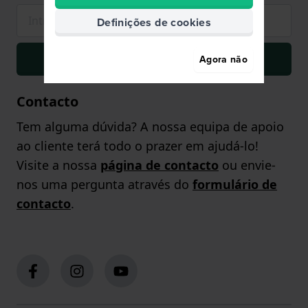
Definições de cookies
Inscrever-se
Agora não
Contacto
Tem alguma dúvida? A nossa equipa de apoio
ao cliente terá todo o prazer em ajudá-lo!
Visite a nossa
página de contacto
ou envie-
nos uma pergunta através do
formulário de
contacto
.