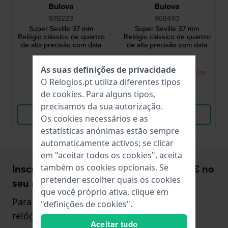
Bulova
Bulova
97B223
96B440
Super Seville 37 mm
Super Seville 37 mm
Relógio clássico de quartzo
Relógio clássico de quartzo
de alta precisão com data
de alta precisão com data
529,00 €
499,00 €
As suas definições de privacidade
● Em stock
● De volta ao stock em
O Relogios.pt utiliza diferentes tipos
breve
de
cookies
. Para alguns tipos,
Comparar
Comparar
precisamos da sua autorização.
Ver produto
Ver produto
Os cookies necessários e as
estatísticas anónimas estão sempre
automaticamente activos; se clicar
em "aceitar todos os cookies", aceita
Inscreva-se e receba um desconto de 5€ no
também os cookies opcionais. Se
pretender escolher quais os cookies
seu relógio!
que você próprio ativa, clique em
Para compras a partir de €75,- (apenas em
"definições de cookies".
relógios)
Aceitar tudo