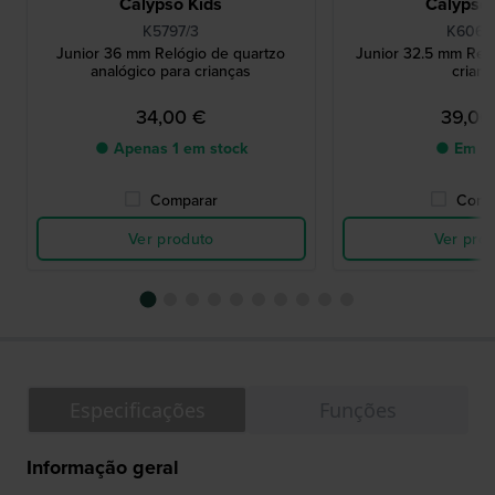
Calypso Kids
Calypso 
K5797/3
K6068
Junior 36 mm Relógio de quartzo
Junior 32.5 mm Relóg
analógico para crianças
crianç
34,00 €
39,00
● Apenas 1 em stock
● Em st
Comparar
Comp
Ver produto
Ver pro
Especificações
Funções
Informação geral