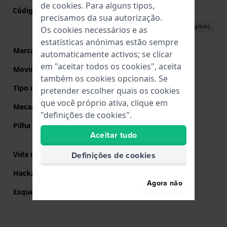
de
cookies
. Para alguns tipos,
Código do movimento nº
2015
(
Ver especificações
)
precisamos da sua autorização.
Descarregar o manual (English)
Os cookies necessários e as
estatísticas anónimas estão sempre
Marca de movimento
Miyota
automaticamente activos; se clicar
em "aceitar todos os cookies", aceita
Movimento suíço
Não
também os cookies opcionais. Se
Tipo de Mostrador
Analógico
pretender escolher quais os cookies
que você próprio ativa, clique em
Mecanismo
Quartzo
"definições de cookies".
Pilha
Pilha Renata R377 377 /
Aceitar tudo
SR626SW / SG4
Definições de cookies
Vida útil da pilha
36 meses
Hackable
Sim
Agora não
Esqueletizado
Não