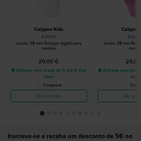
Calypso Kids
Calypso 
K5571/1
K5571
Junior 38 mm Relógio digital para
Junior 38 mm Relógi
menina
menin
29,00 €
29,00
● Entrega num prazo de 5 até 8 dias
● Entrega num prazo
úteis
úteis
Comparar
Comp
Ver produto
Ver pro
Inscreva-se e receba um desconto de 5€ no