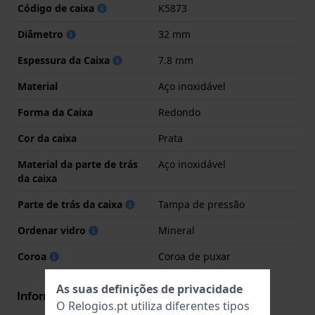
Código de caixa
K5873
Diâmetro
32 mm
Espessura da Caixa
7.8 mm
Material
Aço inoxidável
Forma da Caixa
Redondo
Cor da caixa
Prata
Material da parte de trás
Aço inoxidável
da caixa
Parte de trás da caixa
Tampa de pressão
Ordenar vidro
Mineral
Coroa
Coroa de puxar
As suas definições de privacidade
Informações movimento
O Relogios.pt utiliza diferentes tipos