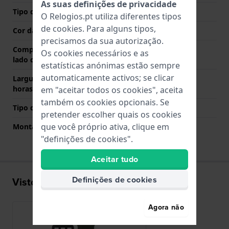
As suas definições de privacidade
Tipo de Fecho
Fecho
O Relogios.pt utiliza diferentes tipos
de
cookies
. Para alguns tipos,
Cor da fivela
Preto
precisamos da sua autorização.
Comprimento de banda no
90 mm
Os cookies necessários e as
lado das 12 horas
estatísticas anónimas estão sempre
automaticamente activos; se clicar
Largura de banda lado 6
140 mm
horas (mm)
em "aceitar todos os cookies", aceita
também os cookies opcionais. Se
Tipo de montagem
Pinos de pressão
pretender escolher quais os cookies
que você próprio ativa, clique em
Montagem Reta
Não
"definições de cookies".
Aceitar tudo
Definições de cookies
Visto recentemente
Agora não