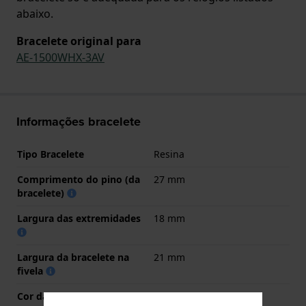
abaixo.
Bracelete original para
AE-1500WHX-3AV
Informações bracelete
Tipo Bracelete
Resina
Comprimento do pino (da
27 mm
bracelete)
Largura das extremidades
18 mm
Largura da bracelete na
21 mm
fivela
Cor da bracelete
Verde