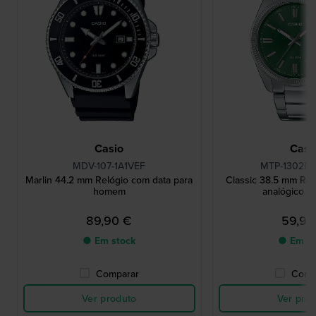
Casio
Casi
MDV-107-1A1VEF
MTP-1302PD
Marlin 44.2 mm Relógio com data para
Classic 38.5 mm Rel
homem
analógico c
89,90 €
59,90
● Em stock
● Em st
Comparar
Comp
Ver produto
Ver pro