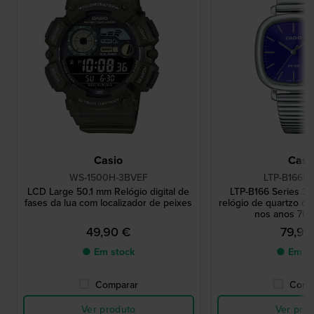
Casio
Casi
WS-1500H-3BVEF
LTP-B166D
LCD Large 50.1 mm Relógio digital de
LTP-B166 Series 
fases da lua com localizador de peixes
relógio de quartzo qu
nos anos 70 
49,90 €
79,90
● Em stock
● Em st
Comparar
Comp
Ver produto
Ver pro