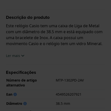
Descrição do produto
Este relógio Casio tem uma caixa de Liga de Metal
com um diâmetro de 38.5 mm e está equipado com
uma bracelete de Inox. A caixa possui um
movimento Casio e o relógio tem um vidro Mineral.
O relógio é estanque a 5ATM. Isto significa que o
Ler mais
relógio é adequado para tomar banho. O relógio
tem Garantia de 2 anos.
Especificações
.
Número de artigo
MTP-1302PD-2AV
alternativo
Ean
4549526207921
Diâmetro
38.5 mm