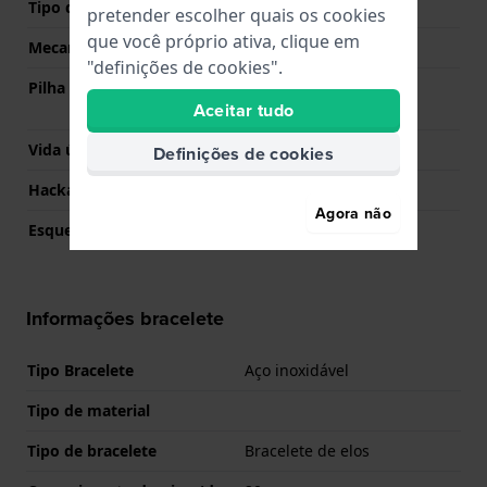
Tipo de Mostrador
Analógico
pretender escolher quais os cookies
que você próprio ativa, clique em
Mecanismo
Quartzo
"definições de cookies".
Pilha
Pilha Renata R377 377 /
Aceitar tudo
SR626SW / SG4
Vida útil da pilha
36 meses
Definições de cookies
Hackable
Sim
Agora não
Esqueletizado
Não
Informações bracelete
Tipo Bracelete
Aço inoxidável
Tipo de material
Tipo de bracelete
Bracelete de elos