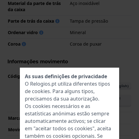
Material da parte de trás
Aço inoxidável
da caixa
Parte de trás da caixa
Tampa de pressão
Ordenar vidro
Mineral
Coroa
Coroa de puxar
Informações movimento
As suas definições de privacidade
Código do movimento nº
2784
(
Ver especificações
)
O Relogios.pt utiliza diferentes tipos
Descarregar o manual (English)
de
cookies
. Para alguns tipos,
precisamos da sua autorização.
Descarregar o manual
(Portuguese)
Os cookies necessários e as
estatísticas anónimas estão sempre
Marca de movimento
Casio
automaticamente activos; se clicar
em "aceitar todos os cookies", aceita
Movimento suíço
Não
também os cookies opcionais. Se