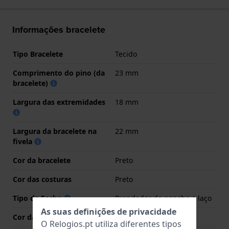
Informações bracelete
Tipo Bracelete
Tecido
Comprimento do pino (da
23 mm
bracelete)
Largura das extremidades
18 mm
Largura da bracelete na
22 mm
fivela
Cor da bracelete
Preto
Cor das costuras
Preto
Tipo de Fecho
Prendedor de gancho e laço
As suas definições de privacidade
Cor da fivela
Prata
O Relogios.pt utiliza diferentes tipos