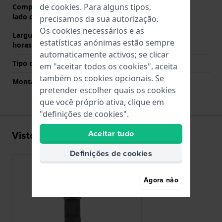
de
cookies
. Para alguns tipos,
Comprimento de banda no
30 mm
lado das 12 horas
precisamos da sua autorização.
Os cookies necessários e as
Largura de banda lado 6
150 mm
estatísticas anónimas estão sempre
horas (mm)
automaticamente activos; se clicar
Tipo de montagem
Pinos de pressão
em "aceitar todos os cookies", aceita
também os cookies opcionais. Se
Montagem Reta
Não
pretender escolher quais os cookies
que você próprio ativa, clique em
"definições de cookies".
Visto recentemente
Aceitar tudo
Definições de cookies
Agora não