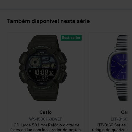
Também disponível nesta série
Best-seller
Casio
Casi
WS-1500H-3BVEF
LTP-B166D
LCD Large 50.1 mm Relógio digital de
LTP-B166 Series 
fases da lua com localizador de peixes
relógio de quartzo qu