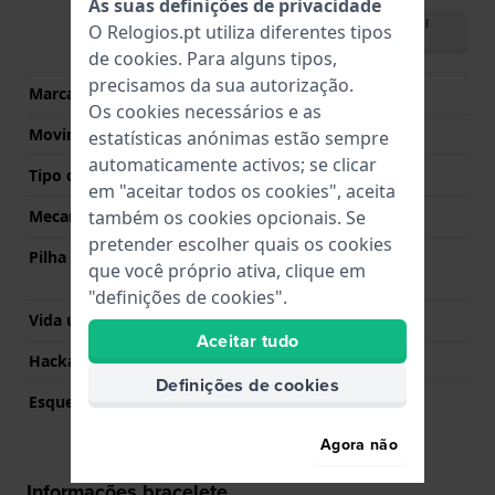
As suas definições de privacidade
Descarregar o manual
O Relogios.pt utiliza diferentes tipos
(Portuguese)
de
cookies
. Para alguns tipos,
precisamos da sua autorização.
Marca de movimento
Casio
Os cookies necessários e as
Movimento suíço
Não
estatísticas anónimas estão sempre
automaticamente activos; se clicar
Tipo de Mostrador
Analógico
em "aceitar todos os cookies", aceita
também os cookies opcionais. Se
Mecanismo
Quartzo
pretender escolher quais os cookies
Pilha
Pilha Renata R377 377 /
que você próprio ativa, clique em
SR626SW / SG4
"definições de cookies".
Vida útil da pilha
36 meses
Aceitar tudo
Hackable
Sim
Definições de cookies
Esqueletizado
Não
Agora não
Informações bracelete