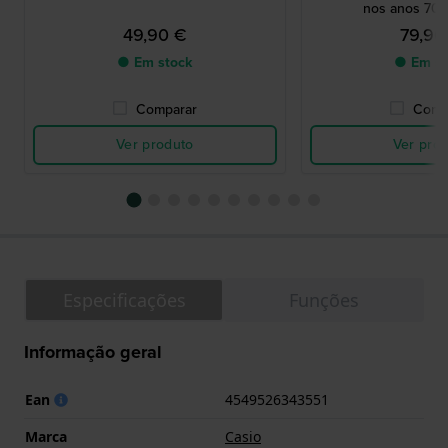
nos anos 70 
49,90 €
79,90
● Em stock
● Em st
Comparar
Comp
Ver produto
Ver pro
Especificações
Funções
Informação geral
Ean
4549526343551
Marca
Casio