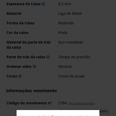
Espessura da Caixa
9.2 mm
Material
Liga de Metal
Forma da Caixa
Redondo
Cor da caixa
Prata
Material da parte de trás
Aço inoxidável
da caixa
Parte de trás da caixa
Tampa de pressão
Ordenar vidro
Mineral
Coroa
Coroa de puxar
Informações movimento
Código do movimento nº
2784
(
Ver especificações
)
Descarregar o manual (English)