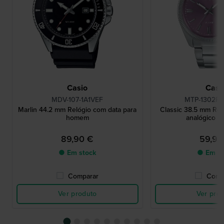
Casio
Casi
MDV-107-1A1VEF
MTP-1302PD
Marlin 44.2 mm Relógio com data para
Classic 38.5 mm Rel
homem
analógico c
89,90 €
59,90
● Em stock
● Em st
Comparar
Comp
Ver produto
Ver pro