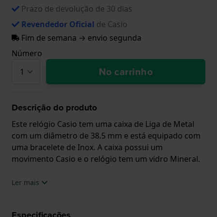
Prazo de devolução de 30 dias
Revendedor Oficial
de Casio
Fim de semana → envio segunda
Número
No carrinho
Descrição do produto
Este relógio Casio tem uma caixa de Liga de Metal
com um diâmetro de 38.5 mm e está equipado com
uma bracelete de Inox. A caixa possui um
movimento Casio e o relógio tem um vidro Mineral.
O relógio é estanque a 5ATM. Isto significa que o
Ler mais
relógio é adequado para tomar banho. O relógio
tem Garantia de 2 anos.
Especificações