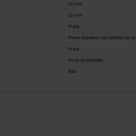
22 mm
22 mm
Prata
Fivela dobrável com botões de p
Prata
Pinos de pressão
Não