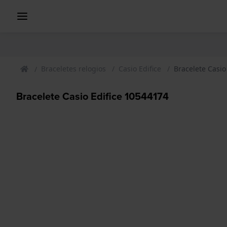
Braceletes relogios
Casio Edifice
Bracelete Casio
Bracelete Casio Edifice 10544174