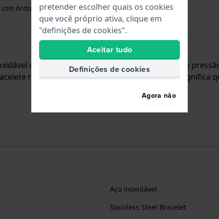
pretender escolher quais os cookies
 com braceletes superiores a 50 euros
que você próprio ativa, clique em
"definições de cookies".
Aceitar tudo
inoxidável e está fixada ao relógio através de pinos de pres
Definições de cookies
racelete não tem uma montagem a direito, o que significa q
Agora não
Aço inoxidável
Stainless Steel Bracelet