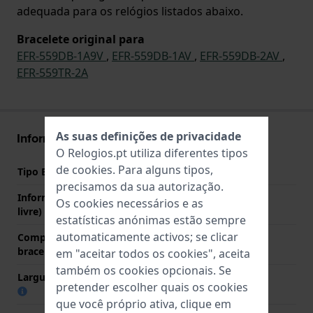
adequada para os relógios listados abaixo.
Bracelete original para
EFR-559DB-1A9V
,
EFR-559DB-1AV
,
EFR-559DB-2AV
,
EFR-559TR-2A
As suas definições de privacidade
Informações bracelete
O Relogios.pt utiliza diferentes tipos
de
cookies
. Para alguns tipos,
Tipo Bracelete
Aço inoxidável
precisamos da sua autorização.
Informação extra (texto
Stainless Steel Bracelet
Os cookies necessários e as
livre)
estatísticas anónimas estão sempre
automaticamente activos; se clicar
Comprimento do pino (da
22 mm
bracelete)
em "aceitar todos os cookies", aceita
também os cookies opcionais. Se
Largura das extremidades
22 mm
pretender escolher quais os cookies
que você próprio ativa, clique em