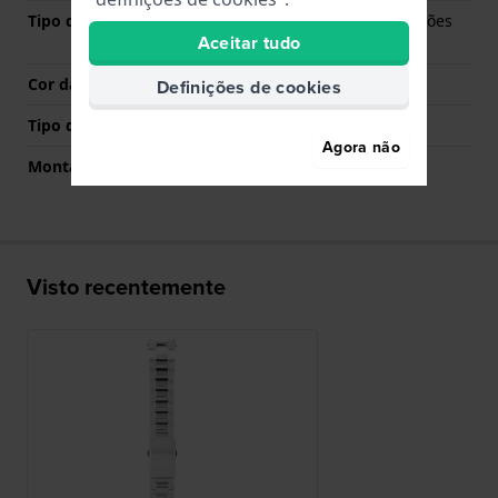
Tipo de Fecho
Fivela dobrável com botões
Aceitar tudo
de pressão
Cor da fivela
Prata
Definições de cookies
Tipo de montagem
Pinos de pressão
Agora não
Montagem Reta
Não
Visto recentemente