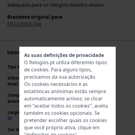
adequada para os relógios listados abaixo.
Bracelete original para
EFV-530DB-2AV
Informações bracelete
As suas definições de privacidade
O Relogios.pt utiliza diferentes tipos
Tipo Bracelete
Aço inoxidável
de
cookies
. Para alguns tipos,
precisamos da sua autorização.
Informação extra (texto
Stainless Steel Bracelet
Os cookies necessários e as
livre)
estatísticas anónimas estão sempre
Comprimento do pino (da
22 mm
automaticamente activos; se clicar
bracelete)
em "aceitar todos os cookies", aceita
Largura das extremidades
22 mm
também os cookies opcionais. Se
pretender escolher quais os cookies
que você próprio ativa, clique em
Cor da bracelete
Prata
"definições de cookies".