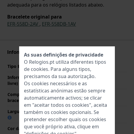
adequada para os relógios listados abaixo.
Bracelete original para
EFR-558D-2AV
,
EFR-558DB-1AV
Informações bracelete
As suas definições de privacidade
O Relogios.pt utiliza diferentes tipos
Tipo Bracelete
Aço inoxidável
de
cookies
. Para alguns tipos,
precisamos da sua autorização.
Informação extra (texto
Stainless Steel Bracelet
Os cookies necessários e as
livre)
estatísticas anónimas estão sempre
Comprimento do pino (da
22 mm
automaticamente activos; se clicar
bracelete)
em "aceitar todos os cookies", aceita
Largura das extremidades
22 mm
também os cookies opcionais. Se
pretender escolher quais os cookies
que você próprio ativa, clique em
Cor da bracelete
Prata
"definições de cookies".