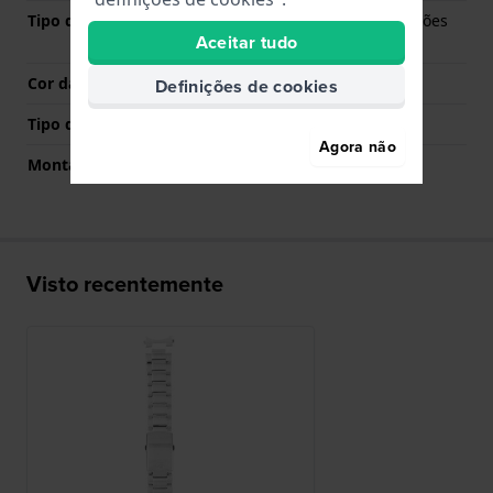
Tipo de Fecho
Fivela dobrável com botões
Aceitar tudo
de pressão
Cor da fivela
Prata
Definições de cookies
Tipo de montagem
Pinos de pressão
Agora não
Montagem Reta
Não
Visto recentemente