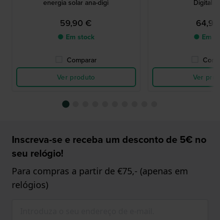
energia solar ana-digi
Digital 
59,90 €
64,90
● Em stock
● Em st
Comparar
Comp
Ver produto
Ver pro
Inscreva-se e receba um desconto de 5€ no
seu relógio!
Para compras a partir de €75,- (apenas em
relógios)