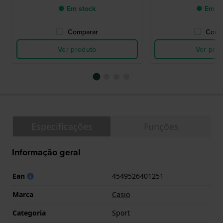
● Em stock
● Em st
Comparar
Comp
Ver produto
Ver pro
Especificações
Funções
Informação geral
Ean
4549526401251
Marca
Casio
Categoria
Sport