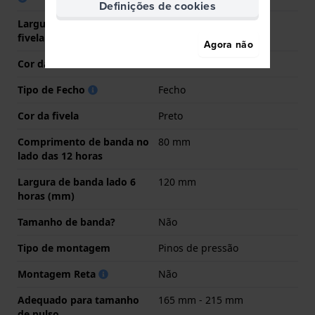
Definições de cookies
Largura da bracelete na
18 mm
fivela
Agora não
Cor da bracelete
Verde
Tipo de Fecho
Fecho
Cor da fivela
Preto
Comprimento de banda no
80 mm
lado das 12 horas
Largura de banda lado 6
120 mm
horas (mm)
Tamanho de banda?
Não
Tipo de montagem
Pinos de pressão
Montagem Reta
Não
Adequado para tamanho
165 mm - 215 mm
de pulso