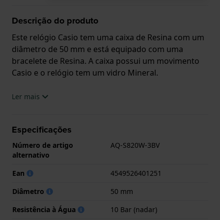
Descrição do produto
Este relógio Casio tem uma caixa de Resina com um
diâmetro de 50 mm e está equipado com uma
bracelete de Resina. A caixa possui um movimento
Casio e o relógio tem um vidro Mineral.
O relógio é estanque a 10ATM. Isto significa que o
Ler mais
relógio é adaptado à natação. O relógio tem
Garantia de 2 anos.
Especificações
.
Número de artigo
AQ-S820W-3BV
alternativo
Ean
4549526401251
Diâmetro
50 mm
Resistência à Água
10 Bar (nadar)