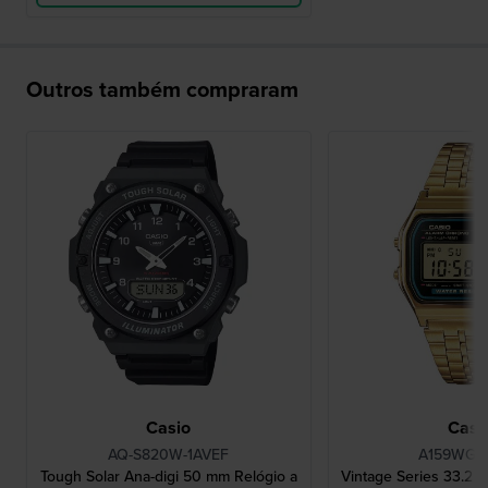
Outros também compraram
Casio
Casi
AQ-S820W-1AVEF
A159WGEA
Tough Solar Ana-digi 50 mm Relógio a
Vintage Series 33.2 