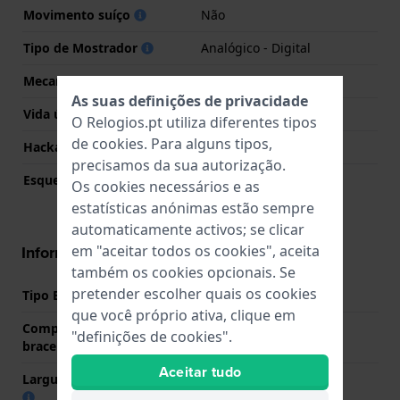
Movimento suíço
Não
Tipo de Mostrador
Analógico - Digital
Mecanismo
Quartzo
As suas definições de privacidade
Vida útil da pilha
23 meses
O Relogios.pt utiliza diferentes tipos
de
cookies
. Para alguns tipos,
Hackable
Não
precisamos da sua autorização.
Esqueletizado
Não
Os cookies necessários e as
estatísticas anónimas estão sempre
automaticamente activos; se clicar
em "aceitar todos os cookies", aceita
Informações bracelete
também os cookies opcionais. Se
pretender escolher quais os cookies
Tipo Bracelete
Resina
que você próprio ativa, clique em
Comprimento do pino (da
24 mm
"definições de cookies".
bracelete)
Aceitar tudo
Largura das extremidades
18 mm