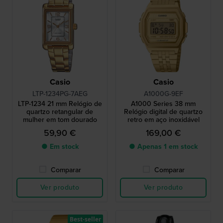
Casio
Casio
LTP-1234PG-7AEG
A1000G-9EF
LTP-1234 21 mm Relógio de
A1000 Series 38 mm
quartzo retangular de
Relógio digital de quartzo
mulher em tom dourado
retro em aço inoxidável
59,90 €
169,00 €
● Em stock
● Apenas 1 em stock
Comparar
Comparar
Ver produto
Ver produto
Best-seller