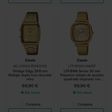
Casio
Casio
AQ-230GA-9DMQYES
LTP-B166G-9AVEF
Vintage Edgy 29.8 mm
LTP-B166 Series 30 mm
Relógio duplo fuso dourado
Pequeno relógio de quartzo
retro
quadrado inspirado nos
anos 70 com data
69,90 €
99,90 €
● Em stock
● Em stock
Comparar
Comparar