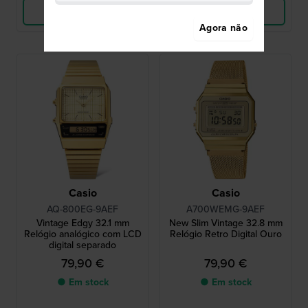
Ver produto
Ver produto
Agora não
Casio
Casio
AQ-800EG-9AEF
A700WEMG-9AEF
Vintage Edgy 32.1 mm
New Slim Vintage 32.8 mm
Relógio analógico com LCD
Relógio Retro Digital Ouro
digital separado
79,90 €
79,90 €
● Em stock
● Em stock