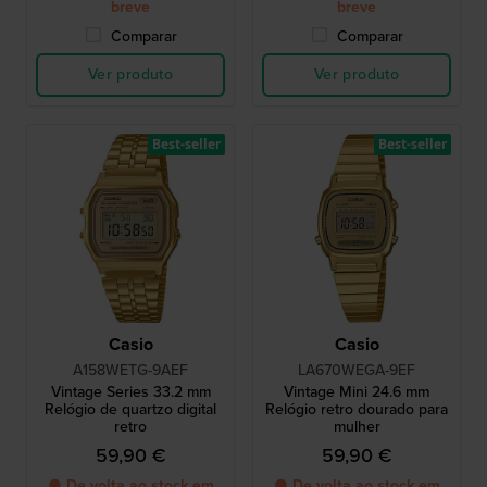
breve
breve
Comparar
Comparar
Ver produto
Ver produto
Best-seller
Best-seller
Casio
Casio
A158WETG-9AEF
LA670WEGA-9EF
Vintage Series 33.2 mm
Vintage Mini 24.6 mm
Relógio de quartzo digital
Relógio retro dourado para
retro
mulher
59,90 €
59,90 €
● De volta ao stock em
● De volta ao stock em