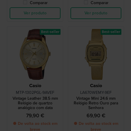
Comparar
Comparar
Ver produto
Ver produto
Best-seller
Best-seller
Casio
Casio
MTP-1302PGL-9AVEF
LA670WEMY-9EF
Vintage Leather 38.5 mm
Vintage Mini 24.6 mm
Relógio de quartzo
Relógio Retro Ouro para
analógico com data
Senhora
79,90 €
69,90 €
● De volta ao stock em
● De volta ao stock em
breve
breve