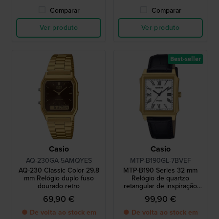
Comparar
Comparar
Ver produto
Ver produto
Best-seller
Casio
Casio
AQ-230GA-5AMQYES
MTP-B190GL-7BVEF
AQ-230 Classic Color 29.8
MTP-B190 Series 32 mm
mm Relógio duplo fuso
Relógio de quartzo
dourado retro
retangular de inspiração
vintage com índices
69,90 €
99,90 €
romanos
● De volta ao stock em
● De volta ao stock em