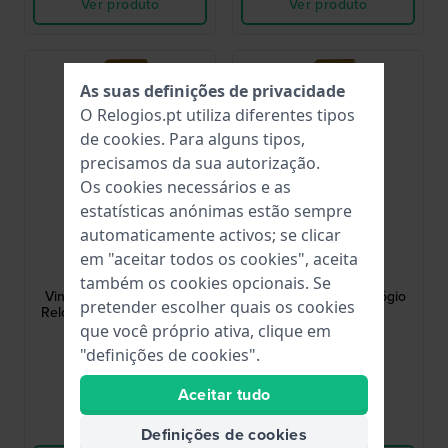
Ver produto
Ver produto
As suas definições de privacidade
O Relogios.pt utiliza diferentes tipos
de
cookies
. Para alguns tipos,
precisamos da sua autorização.
Os cookies necessários e as
estatísticas anónimas estão sempre
automaticamente activos; se clicar
Casio
Casio
em "aceitar todos os cookies", aceita
A130WEG-9AEF
A700WEVG-9AEF
também os cookies opcionais. Se
Vintage Edge LC 34 mm
Vintage 32.8 mm Relógio
pretender escolher quais os cookies
Relógio de quartzo digital
Retro Digital Ouro
retro
que você próprio ativa, clique em
89,90 €
69,90 €
"definições de cookies".
● Em stock
● Em stock
Aceitar tudo
Comparar
Comparar
Definições de cookies