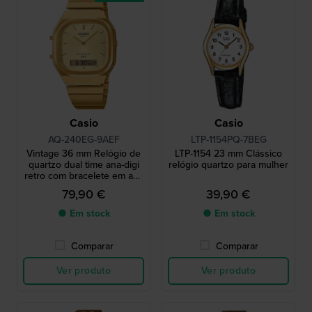
Casio
Casio
AQ-240EG-9AEF
LTP-1154PQ-7BEG
Vintage 36 mm Relógio de
LTP-1154 23 mm Clássico
quartzo dual time ana-digi
relógio quartzo para mulher
retro com bracelete em aço
inoxidável
79,90 €
39,90 €
● Em stock
● Em stock
Comparar
Comparar
Ver produto
Ver produto