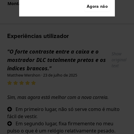
Montagem Reta
Sim
Agora não
Experiências utilizador
"O forte contraste entre a caixa e o
Show
mostrador DLC totalmente pretos e os
original
text
índices brancos."
Matthew Mershon · 23 de julho de 2025
Sim, mas agora está melhor com a nova correia.
Em primeiro lugar, não só serve como é muito
fácil de vestir.
Em segundo lugar, fixa firmemente no meu
pulso o que é um relógio relativamente pesado.