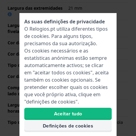
Largura das extremidades
21 mm
As suas definições de privacidade
Largura da bracelete na
21 mm
O Relogios.pt utiliza diferentes tipos
fivela
de
cookies
. Para alguns tipos,
Cor da bracelete
Preto
precisamos da sua autorização.
Os cookies necessários e as
Cor das costuras
Preto
estatísticas anónimas estão sempre
automaticamente activos; se clicar
Tipo de Fecho
Fecho
em "aceitar todos os cookies", aceita
Cor da fivela
Prata
também os cookies opcionais. Se
pretender escolher quais os cookies
Comprimento de banda no
80 mm
lado das 12 horas
que você próprio ativa, clique em
"definições de cookies".
Largura de banda lado 6
120 mm
horas (mm)
Aceitar tudo
Tipo de montagem
Pinos carregados por mola
Definições de cookies
de liberação rápida