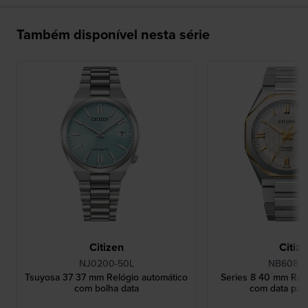
Também disponível nesta série
Citizen
Citiz
NJ0200-50L
NB6084-
Tsuyosa 37 37 mm Relógio automático
Series 8 40 mm Rel
com bolha data
com data pa