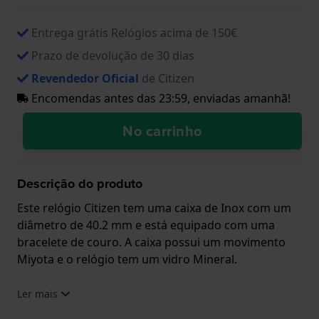
Entrega grátis Relógios acima de 150€
Prazo de devolução de 30 dias
Revendedor Oficial
de Citizen
Encomendas antes das 23:59, enviadas amanhã!
No carrinho
Descrição do produto
Este relógio Citizen tem uma caixa de Inox com um
diâmetro de 40.2 mm e está equipado com uma
bracelete de couro. A caixa possui um movimento
Miyota e o relógio tem um vidro Mineral.
O relógio é estanque a 5ATM. Isto significa que o
Ler mais
relógio é adequado para tomar banho. O relógio