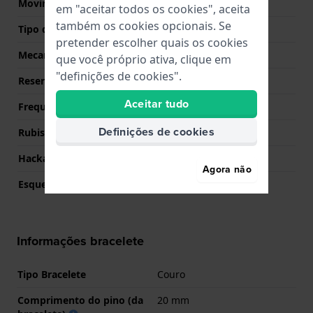
Movimento suíço
Não
em "aceitar todos os cookies", aceita
também os cookies opcionais. Se
Tipo de Mostrador
Analógico
pretender escolher quais os cookies
Mecanismo
Automático mecânico
que você próprio ativa, clique em
"definições de cookies".
Reserva de energia
40
Aceitar tudo
Frequência
21600
Definições de cookies
Rubis
21
Hackable
Não
Agora não
Esqueletizado
Não
Informações bracelete
Tipo Bracelete
Couro
Comprimento do pino (da
20 mm