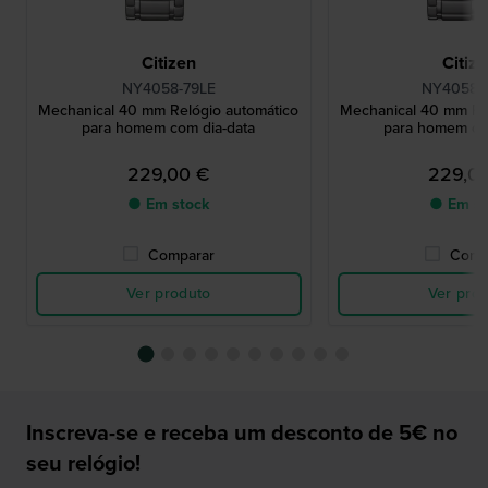
Citizen
Citiz
NY4058-79LE
NY4058-
Mechanical 40 mm Relógio automático
Mechanical 40 mm Re
para homem com dia-data
para homem co
229,00 €
229,0
● Em stock
● Em st
Comparar
Comp
Ver produto
Ver pro
Inscreva-se e receba um desconto de 5€ no
seu relógio!