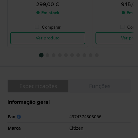
299,00 €
945,0
● Em stock
● Em st
Comparar
Comp
Ver produto
Ver pro
Especificações
Funções
Informação geral
Ean
4974374303066
Marca
Citizen