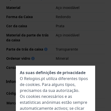
Material
Aço inoxidável
Forma da Caixa
Redondo
Cor da caixa
Prata
Material da parte de trás
Aço inoxidável
da caixa
Parte de trás da caixa
Transparente
Ordenar vidro
Mineral
Coroa
Coroa de puxar
As suas definições de privacidade
O Relogios.pt utiliza diferentes tipos
Informações movimento
de
cookies
. Para alguns tipos,
precisamos da sua autorização.
Código do movimento nº
8200
(
Ver especificações
)
Os cookies necessários e as
estatísticas anónimas estão sempre
Marca de movimento
Miyota
automaticamente activos; se clicar