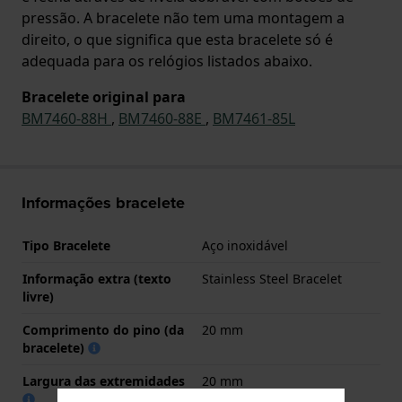
pressão. A bracelete não tem uma montagem a
direito, o que significa que esta bracelete só é
adequada para os relógios listados abaixo.
Bracelete original para
BM7460-88H
,
BM7460-88E
,
BM7461-85L
Informações bracelete
Tipo Bracelete
Aço inoxidável
Informação extra (texto
Stainless Steel Bracelet
livre)
Comprimento do pino (da
20 mm
bracelete)
Largura das extremidades
20 mm