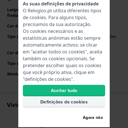
As suas definições de privacidade
Largura da bracelete na
18 mm
O Relogios.pt utiliza diferentes tipos
fivela
de
cookies
. Para alguns tipos,
precisamos da sua autorização.
Cor da bracelete
Prata
Os cookies necessários e as
Tipo de Fecho
Fivela dobrável com botões
estatísticas anónimas estão sempre
de pressão
automaticamente activos; se clicar
em "aceitar todos os cookies", aceita
Cor da fivela
Prata
também os cookies opcionais. Se
Tipo de montagem
Pinos de pressão
pretender escolher quais os cookies
que você próprio ativa, clique em
Montagem Reta
Não
"definições de cookies".
Aceitar tudo
Definições de cookies
Visto recentemente
Agora não