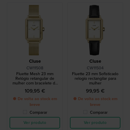
Cluse
Cluse
CW11508
CW11504
Fluette Mesh 23 mm
Fluette 23 mm Sofisticado
Relógio retangular de
relogio rectangilar para
mulher com bracelete de
mulher
malha
109,95 €
99,95 €
● De volta ao stock em
● De volta ao stock em
breve
breve
Comparar
Comparar
Ver produto
Ver produto