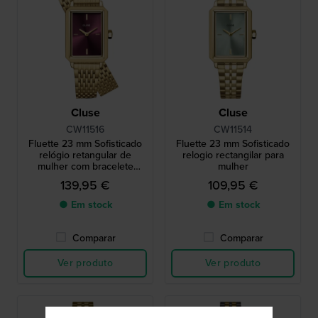
Cluse
Cluse
CW11516
CW11514
Fluette 23 mm Sofisticado
Fluette 23 mm Sofisticado
relógio retangular de
relogio rectangilar para
mulher com bracelete
mulher
envolvente
139,95 €
109,95 €
● Em stock
● Em stock
Comparar
Comparar
Ver produto
Ver produto