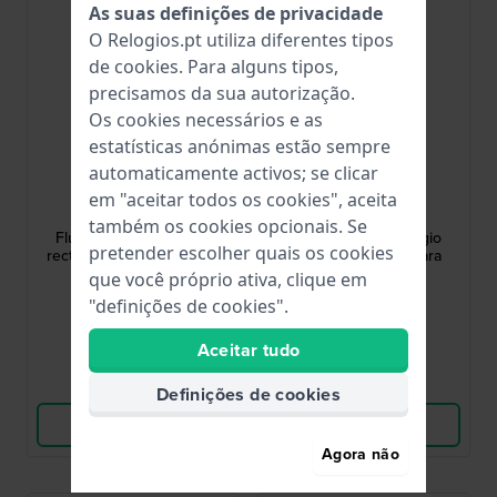
As suas definições de privacidade
O Relogios.pt utiliza diferentes tipos
de
cookies
. Para alguns tipos,
precisamos da sua autorização.
Os cookies necessários e as
estatísticas anónimas estão sempre
automaticamente activos; se clicar
Cluse
Cluse
em "aceitar todos os cookies", aceita
CW11511
CW11510
também os cookies opcionais. Se
Fluette 23 mm Relógio
Fluette 23 mm Relógio
pretender escolher quais os cookies
rectangular dourado para
retangular bicolor para
mulher
mulher
que você próprio ativa, clique em
109,95 €
109,95 €
"definições de cookies".
● Em stock
● Em stock
Aceitar tudo
Comparar
Comparar
Definições de cookies
Ver produto
Ver produto
Agora não