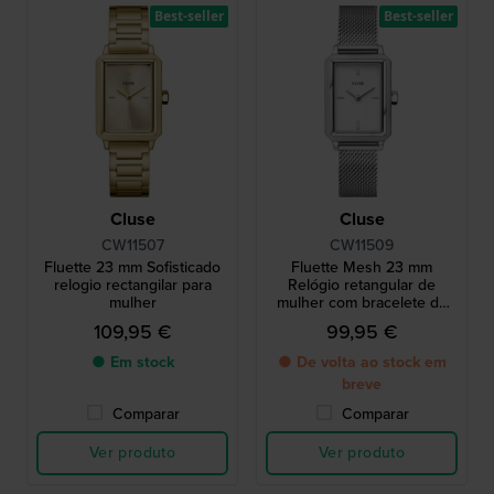
Best-seller
Best-seller
Cluse
Cluse
CW11507
CW11509
Fluette 23 mm Sofisticado
Fluette Mesh 23 mm
relogio rectangilar para
Relógio retangular de
mulher
mulher com bracelete de
malha
109,95 €
99,95 €
● Em stock
● De volta ao stock em
breve
Comparar
Comparar
Ver produto
Ver produto