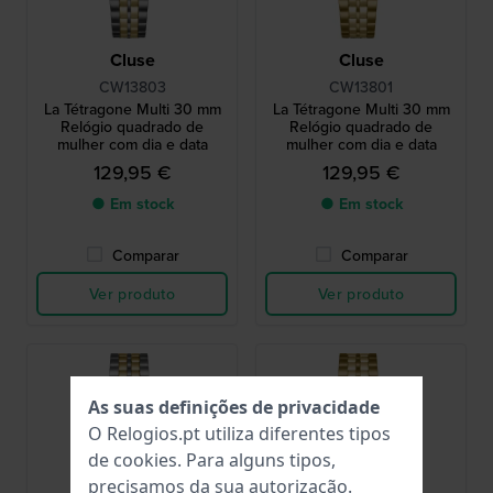
Cluse
Cluse
CW13803
CW13801
La Tétragone Multi 30 mm
La Tétragone Multi 30 mm
Relógio quadrado de
Relógio quadrado de
mulher com dia e data
mulher com dia e data
129,95 €
129,95 €
● Em stock
● Em stock
Comparar
Comparar
Ver produto
Ver produto
As suas definições de privacidade
O Relogios.pt utiliza diferentes tipos
de
cookies
. Para alguns tipos,
precisamos da sua autorização.