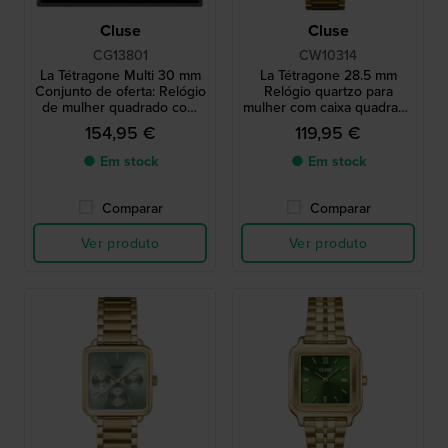
Cluse
Cluse
CG13801
CW10314
La Tétragone Multi 30 mm
La Tétragone 28.5 mm
Conjunto de oferta: Relógio
Relógio quartzo para
de mulher quadrado com
mulher com caixa quadrada
dia e data e bracelete
em tom dourado.
154,95 €
119,95 €
gratuita
● Em stock
● Em stock
Comparar
Comparar
Ver produto
Ver produto