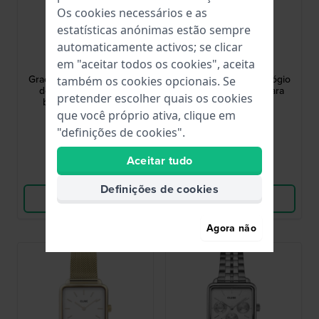
Os cookies necessários e as
estatísticas anónimas estão sempre
Cluse
Cluse
automaticamente activos; se clicar
em "aceitar todos os cookies", aceita
CW11901
CW11902
Gracieuse 28 mm Relógio
Gracieuse 28 mm Relógio
também os cookies opcionais. Se
de quartzo quadrado
quartzo quadrado para
pretender escolher quais os cookies
bicolor para mulher
mulher
que você próprio ativa, clique em
119,95 €
119,95 €
"definições de cookies".
● Em stock
● Em stock
Aceitar tudo
Comparar
Comparar
Definições de cookies
Ver produto
Ver produto
Agora não