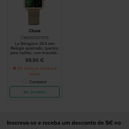
Cluse
CW0101207013
La Tétragone 28.5 mm
Relógio quadrado, quartzo,
para mulher, com bracelete
em malha
99,95 €
● De volta ao stock em
breve
Comparar
Ver produto
Inscreva-se e receba um desconto de 5€ no