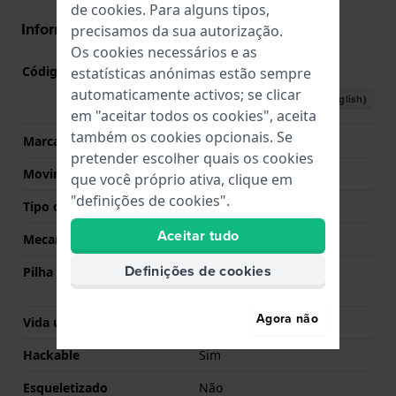
de
cookies
. Para alguns tipos,
Informações movimento
precisamos da sua autorização.
Os cookies necessários e as
Código do movimento nº
2025
estatísticas anónimas estão sempre
(
Ver especificações
)
automaticamente activos; se clicar
Descarregar o manual (English)
em "aceitar todos os cookies", aceita
também os cookies opcionais. Se
Marca de movimento
Miyota
pretender escolher quais os cookies
Movimento suíço
Não
que você próprio ativa, clique em
"definições de cookies".
Tipo de Mostrador
Analógico
Aceitar tudo
Mecanismo
Quartzo
Definições de cookies
Pilha
Pilha Renata R377 377 /
SR626SW / SG4
Agora não
Vida útil da pilha
36 meses
Hackable
Sim
Esqueletizado
Não