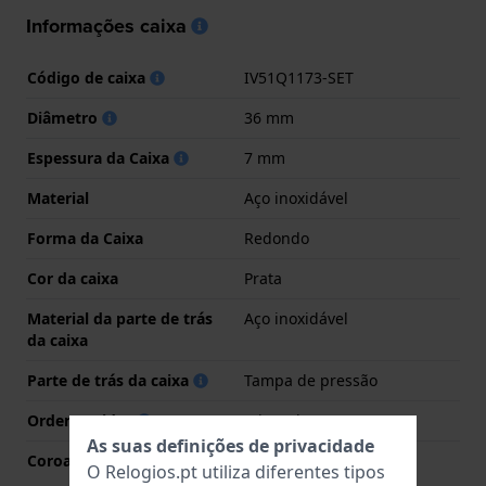
Informações caixa
Código de caixa
IV51Q1173-SET
Diâmetro
36 mm
Espessura da Caixa
7 mm
Material
Aço inoxidável
Forma da Caixa
Redondo
Cor da caixa
Prata
Material da parte de trás
Aço inoxidável
da caixa
Parte de trás da caixa
Tampa de pressão
Ordenar vidro
Mineral
As suas definições de privacidade
Coroa
Coroa de puxar
O Relogios.pt utiliza diferentes tipos