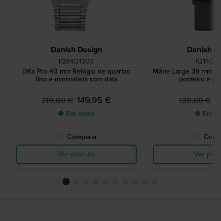
Danish Design
Danish D
IQ94Q1303
IQ14Q1
DKx Pro 40 mm Relógio de quartzo
Måne Large 39 mm Re
fino e minimalista com data
ponteiro e po
149,95 €
8
219,00 €
139,00 €
● Em stock
● Em st
Comparar
Comp
Ver produto
Ver pro