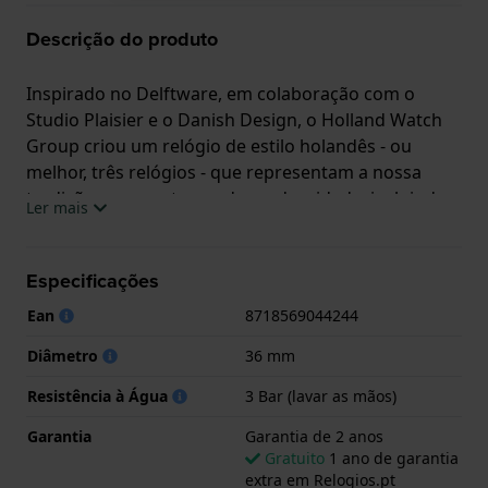
Descrição do produto
Inspirado no Delftware, em colaboração com o
Studio Plaisier e o Danish Design, o Holland Watch
Group criou um relógio de estilo holandês - ou
melhor, três relógios - que representam a nossa
tradição com um toque de modernidade, incluindo
Ler mais
um presente extra: um colar com pendente de
cerâmica, feito à mão por artesãos para esta edição
limitada.
Especificações
Ean
8718569044244
Este relógio Danish Design tem uma caixa de Inox
com um diâmetro de 36 mm e está equipado com
Diâmetro
36 mm
uma bracelete de couro. A caixa possui um
Resistência à Água
3 Bar (lavar as mãos)
movimento Miyota e o relógio tem um vidro Mineral.
Garantia
Garantia de 2 anos
O relógio é estanque a 3ATM. Isto significa que o
Gratuito
1 ano de garantia
relógio é resistente aos salpicos de água. O relógio
extra em Relogios.pt