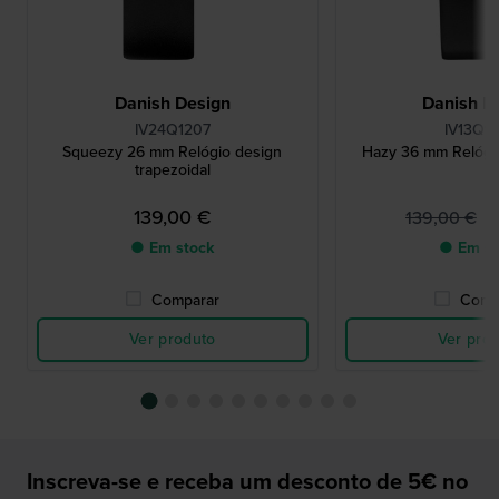
Danish Design
Danish D
IV24Q1207
IV13Q1
Squeezy 26 mm Relógio design
Hazy 36 mm Relógi
trapezoidal
139,00 €
7
139,00 €
● Em stock
● Em st
Comparar
Comp
Ver produto
Ver pro
Inscreva-se e receba um desconto de 5€ no