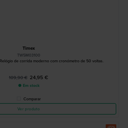
Timex
TW5M03100
elógio de corrida moderno com cronómetro de 50 voltas.
24,95 €
109,90 €
● Em stock
Comparar
Ver produto
-45%