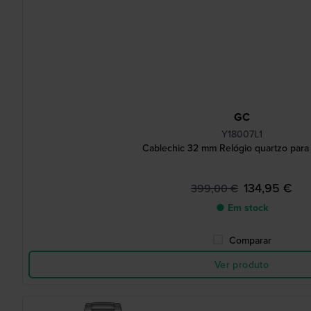
GC
Y18007L1
Cablechic 32 mm Relógio quartzo para
134,95 €
399,00 €
● Em stock
Comparar
Ver produto