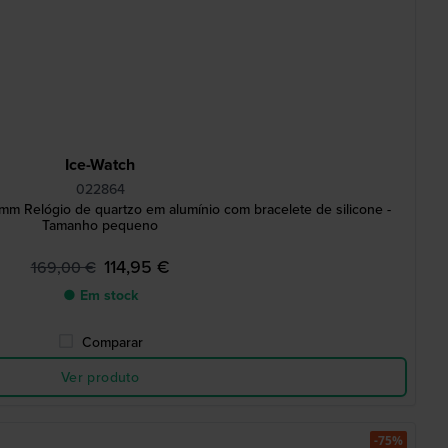
Ice-Watch
022864
mm Relógio de quartzo em alumínio com bracelete de silicone -
Tamanho pequeno
114,95 €
169,00 €
● Em stock
Comparar
Ver produto
-75%