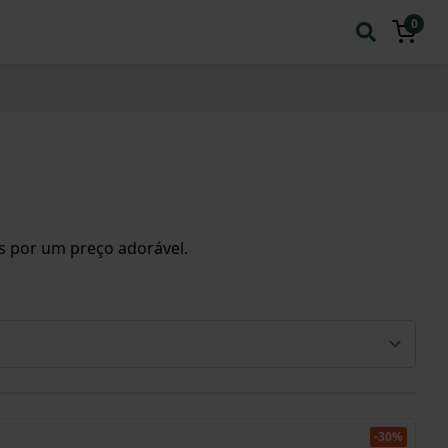
0
s por um preço adorável.
-30%