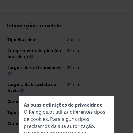
Informações bracelete
Tipo Bracelete
Couro
Comprimento do pino (da
24 mm
bracelete)
Largura das extremidades
24 mm
Largura da bracelete na
24 mm
fivela
Cor da bracelete
Branco
As suas definições de privacidade
O Relogios.pt utiliza diferentes tipos
Tipo de Fecho
Fecho
de
cookies
. Para alguns tipos,
Cor da fivela
Prata
precisamos da sua autorização.