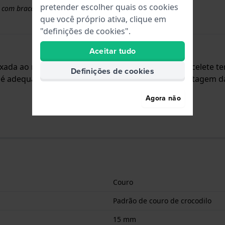
pretender escolher quais os cookies
 com braceletes superiores a 50 euros
que você próprio ativa, clique em
"definições de cookies".
Aceitar tudo
 fixada ao relógio através de pinos de pressão. A bracelet
Definições de cookies
e é adequada para todos os relógios Edox com montagem da 
Agora não
Couro
Padrão de couro de crocodilo
15 mm