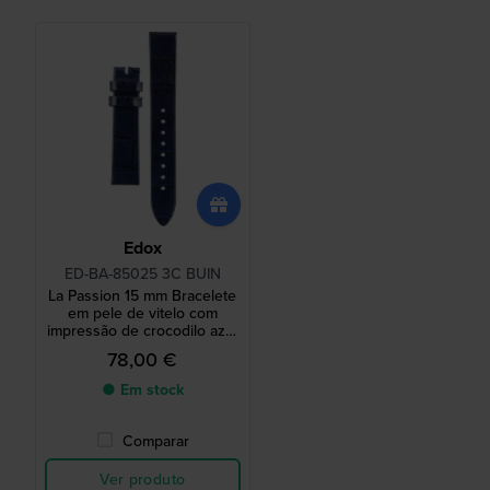
Edox
ED-BA-85025 3C BUIN
La Passion 15 mm Bracelete
em pele de vitelo com
impressão de crocodilo azul
brilhante sem fivela
78,00 €
● Em stock
Comparar
Ver produto