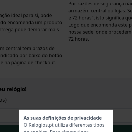
Por razões de segurança nã
armazém central ou lojas. Se
ção ideal para si, pode
e 72 horas", isto significa
ando encomenda um produto
Logo que encomenda este pr
entrega pode demorar mais
nossa sede, onde procedemos
72 horas.
m central tem prazos de
indicado por baixo do botão
e na página de checkout.
u relógio!
os)
As suas definições de privacidade
O Relogios.pt utiliza diferentes tipos
Inscrever-se