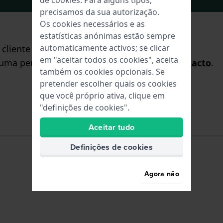
de
cookies
. Para alguns tipos,
precisamos da sua autorização.
Os cookies necessários e as
estatísticas anónimas estão sempre
automaticamente activos; se clicar
liente terá todo o prazer em ajudá-lo!
em "aceitar todos os cookies", aceita
 uma pergunta através do
formulário de contacto
.
também os cookies opcionais. Se
pretender escolher quais os cookies
que você próprio ativa, clique em
"definições de cookies".
Aceitar tudo
Definições de cookies
Agora não