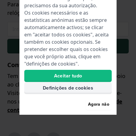
Para compras a partir de €75,- (apenas em
precisamos da sua autorização.
relógios)
Os cookies necessários e as
estatísticas anónimas estão sempre
automaticamente activos; se clicar
em "aceitar todos os cookies", aceita
também os cookies opcionais. Se
Inscrever-se
pretender escolher quais os cookies
que você próprio ativa, clique em
"definições de cookies".
Contacto
Tem alguma dúvida? A nossa equipa de apoio
Aceitar tudo
ao cliente terá todo o prazer em ajudá-lo!
Definições de cookies
Visite a nossa
página de contacto
ou envie-
nos uma pergunta através do
formulário de
Agora não
contacto
.