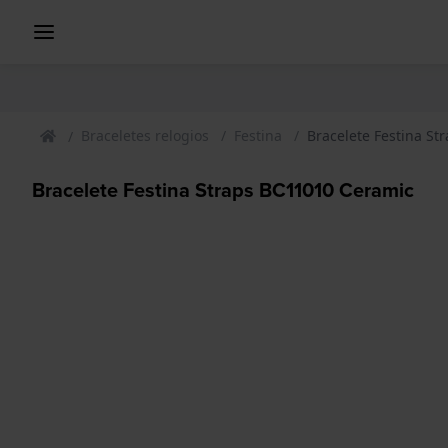
Braceletes relogios
Festina
Bracelete Festina S
Bracelete Festina Straps BC11010 Ceramic