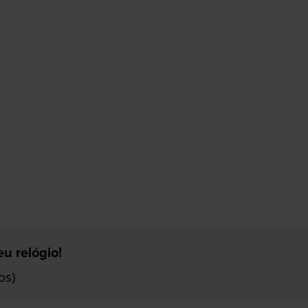
u relógio!
os)