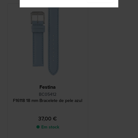
Festina
BC05412
F16118 18 mm Bracelete de pele azul
37,00 €
● Em stock