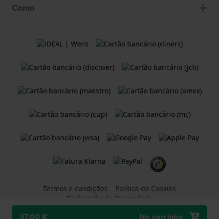
Como
Termos e condições
Política de Cookies
Declaração de Privacidade
37,00 €
No carrinho