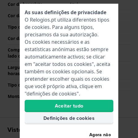
Cor da bracelete
Azul
As suas definições de privacidade
Cor das costuras
Azul
O Relogios.pt utiliza diferentes tipos
de
cookies
. Para alguns tipos,
Tipo de Fecho
Fecho
precisamos da sua autorização.
Cor da fivela
Prata
Os cookies necessários e as
estatísticas anónimas estão sempre
Comprimento de banda no
75 mm
lado das 12 horas
automaticamente activos; se clicar
em "aceitar todos os cookies", aceita
Largura de banda lado 6
110 mm
também os cookies opcionais. Se
horas (mm)
pretender escolher quais os cookies
Tipo de montagem
Pinos de pressão
que você próprio ativa, clique em
"definições de cookies".
Montagem Reta
Sim
Aceitar tudo
Definições de cookies
Visto recentemente
Agora não