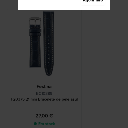
Agora não
Festina
BC10389
F20375 21 mm Bracelete de pele azul
27,00 €
● Em stock