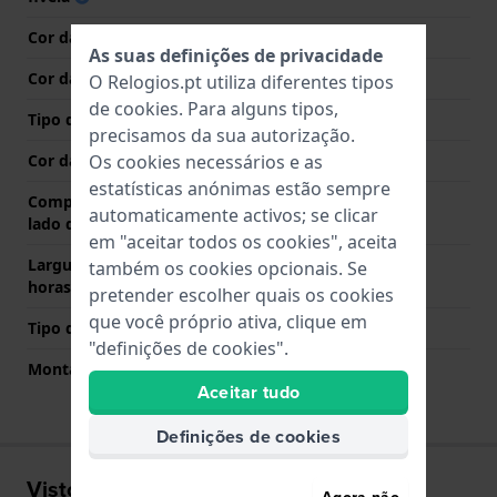
Cor da bracelete
Azul
As suas definições de privacidade
Cor das costuras
Branco
O Relogios.pt utiliza diferentes tipos
de
cookies
. Para alguns tipos,
Tipo de Fecho
Fecho
precisamos da sua autorização.
Cor da fivela
Prata
Os cookies necessários e as
estatísticas anónimas estão sempre
Comprimento de banda no
80 mm
automaticamente activos; se clicar
lado das 12 horas
em "aceitar todos os cookies", aceita
Largura de banda lado 6
120 mm
também os cookies opcionais. Se
horas (mm)
pretender escolher quais os cookies
que você próprio ativa, clique em
Tipo de montagem
Pinos de pressão
"definições de cookies".
Montagem Reta
Sim
Aceitar tudo
Definições de cookies
Visto recentemente