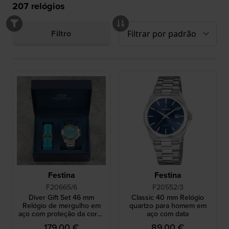
207
relógios
Filtro
Festina
Festina
F20665/6
F20552/3
Diver Gift Set 46 mm
Classic 40 mm Relógio
Relógio de mergulho em
quartzo para homem em
aço com proteção da coroa
aço com data
e bracelete de silicone
179,00 €
89,00 €