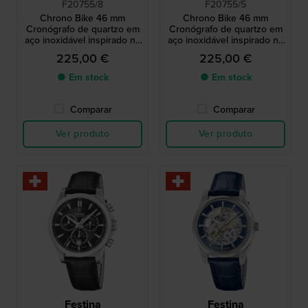
F20755/8
F20755/5
Chrono Bike 46 mm
Chrono Bike 46 mm
Cronógrafo de quartzo em
Cronógrafo de quartzo em
aço inoxidável inspirado no
aço inoxidável inspirado no
ciclismo
ciclismo
225,00 €
225,00 €
● Em stock
● Em stock
Comparar
Comparar
Ver produto
Ver produto
Festina
Festina