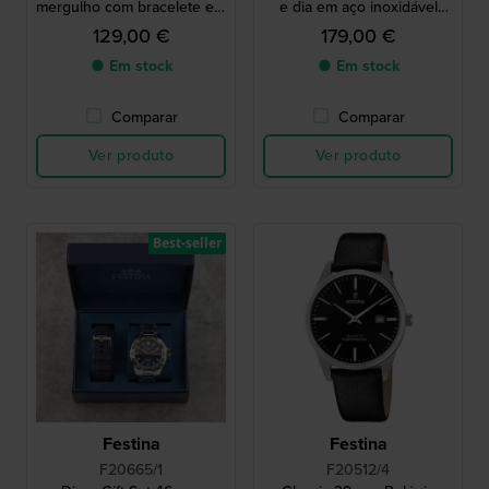
mergulho com bracelete em
e dia em aço inoxidável
aço inoxidável
com proteção da coroa e
129,00 €
179,00 €
bracelete extra
● Em stock
● Em stock
Comparar
Comparar
Ver produto
Ver produto
Best-seller
Festina
Festina
F20665/1
F20512/4