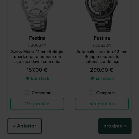
Festina
Festina
F20024/1
F20632/1
Swiss Made 41 mm Relógio
Automatic skeleton 42 mm
quartzo para homem em
Relógio esqueleto
aço inoxidável com data
automático de aço
inoxidável
157,00 €
299,00 €
● Em stock
● Em stock
Comparar
Comparar
Ver produto
Ver produto
« Anterior
próximo »