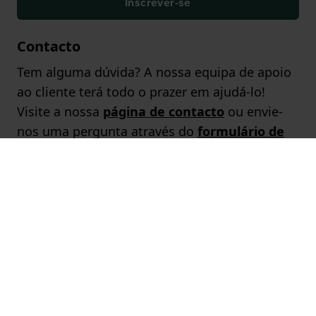
Inscrever-se
Contacto
Tem alguma dúvida? A nossa equipa de apoio
ao cliente terá todo o prazer em ajudá-lo!
Visite a nossa
página de contacto
ou envie-
nos uma pergunta através do
formulário de
contacto
.
Marcas populares
Páginas populares