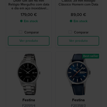
Diver Gift Set 46 mm
Classic 39 mm Relógio
Relógio Mergulho com data
Clássico Homem com Data
e dia em aço inoxidável
com proteção da coroa e
179,00 €
89,00 €
bracelete extra
● Em stock
● Em stock
Comparar
Comparar
Ver produto
Ver produto
Best-seller
Festina
Festina
F20511/4
F20358/3