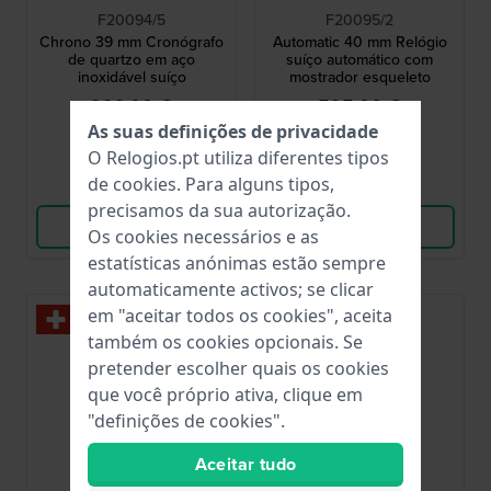
F20094/5
F20095/2
Chrono 39 mm Cronógrafo
Automatic 40 mm Relógio
de quartzo em aço
suíço automático com
inoxidável suíço
mostrador esqueleto
299,00 €
595,00 €
As suas definições de privacidade
● Em stock
● Em stock
O Relogios.pt utiliza diferentes tipos
de
cookies
. Para alguns tipos,
Comparar
Comparar
precisamos da sua autorização.
Ver produto
Ver produto
Os cookies necessários e as
estatísticas anónimas estão sempre
automaticamente activos; se clicar
em "aceitar todos os cookies", aceita
também os cookies opcionais. Se
pretender escolher quais os cookies
que você próprio ativa, clique em
"definições de cookies".
Aceitar tudo