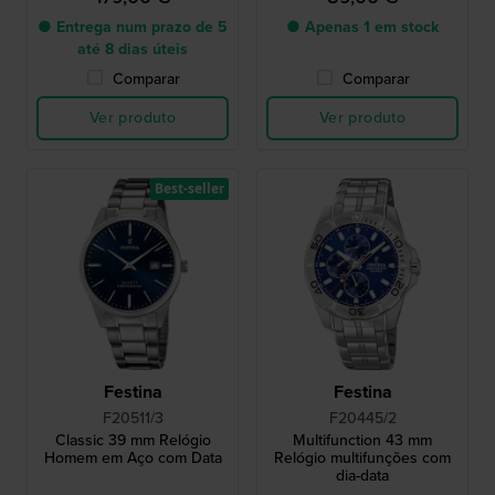
turquesa extra
● Entrega num prazo de 5
● Apenas 1 em stock
até 8 dias úteis
Comparar
Comparar
Ver produto
Ver produto
Best-seller
Festina
Festina
F20511/3
F20445/2
Classic 39 mm Relógio
Multifunction 43 mm
Homem em Aço com Data
Relógio multifunções com
dia-data