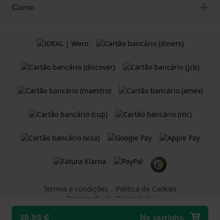
Como
Termos e condições
Política de Cookies
Declaração de Privacidade
39,95 €
No carrinho