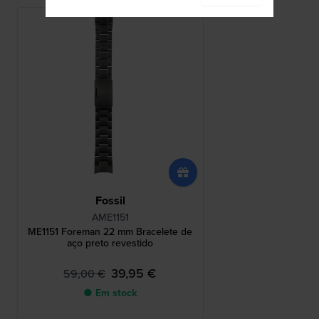
Fossil
AME1151
ME1151 Foreman 22 mm Bracelete de
aço preto revestido
39,95 €
59,00 €
● Em stock