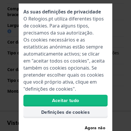
Comprimento do pino (da
22 mm
As suas definições de privacidade
bracelete)
O Relogios.pt utiliza diferentes tipos
de
cookies
. Para alguns tipos,
Largura das extremidades
22 mm
precisamos da sua autorização.
Os cookies necessários e as
Cor da bracelete
Preto
estatísticas anónimas estão sempre
Tipo de Fecho
Fivela dobrável com botões
automaticamente activos; se clicar
de pressão
em "aceitar todos os cookies", aceita
também os cookies opcionais. Se
Cor da fivela
Preto
pretender escolher quais os cookies
Tipo de montagem
Pinos de pressão
que você próprio ativa, clique em
"definições de cookies".
Montagem Reta
Não
Aceitar tudo
Definições de cookies
Visto recentemente
Agora não