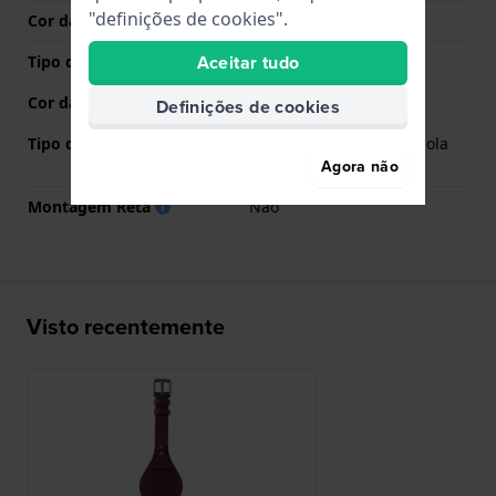
"definições de cookies".
Cor das costuras
Roxo
Aceitar tudo
Tipo de Fecho
Fecho
Cor da fivela
Ouro rosa
Definições de cookies
Tipo de montagem
Pinos carregados por mola
de liberação rápida
Agora não
Montagem Reta
Não
Visto recentemente