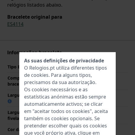
relógios listados abaixo.
Bracelete original para
ES4114
Informações bracelete
As suas definições de privacidade
Tipo Bracelete
Couro
O Relogios.pt utiliza diferentes tipos
de
cookies
. Para alguns tipos,
Comprimento do pino (da
18 mm
precisamos da sua autorização.
bracelete)
Os cookies necessários e as
Largura das extremidades
18 mm
estatísticas anónimas estão sempre
automaticamente activos; se clicar
em "aceitar todos os cookies", aceita
Largura da bracelete na
12 mm
também os cookies opcionais. Se
fivela
pretender escolher quais os cookies
Cor da bracelete
Roxo
que você próprio ativa, clique em